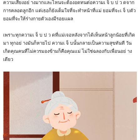
ความเสี่ยงอย่ างมากและไหนจะต้องอดทนต่อความเ จ็ บ ป ว ดจาก
การคลอดลูกอีก แต่เธอก็ยังเต็มใจที่จะทำหน้าที่แม่ ยอมที่จะเ จ็ บตัว
ยอมที่จะให้ร่างกายตัวเองมีรอยเเผล
เพราะทุกความเ จ็ บ ป ว ดที่แม่เจอหลังจากได้เห็นหน้าลูกน้อยที่เกิด
มา ทุกอย่ างมันก็หายไป ความเ จ็ บนั้นกลายเป็นความสุขทันที วัน
เกิดคุณคนที่ไม่ควรมองข้ามก็คือคุณแม่ ไม่ใช่ฉลองกับเพื่อนอย่ าง
เดียว