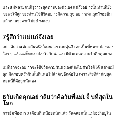
และแม่หลายคนก็รู้วาระสุดท้ายของตัวเอง แต่ถึงอย่ างนั้นท่านก็ยัง
ขอพรให้ลูกของท่านใช้ชีวิตอย่ างมีความสุข อย ากเห็นลูกมีรอยยิ้ม
แล้วท่านจะจากไปอย่ างสงบ
7รู้สึกว่าเเม่เเก่จังเลย
อย่ าลืมว่าแม่เองวันหนึ่งก็เคยสวย เคยหุ่นดี เคยเป็นที่หมายปองของ
ใคร ๆ แล้วแม่ก็ตกลงปลงใจกับพ่อและมีตัวแทนความรักคือคุณเอง
แม่ก็อาจจะอย ากจะใช้ชีวิตตามฝันตัวเองที่ยังไม่สำเร็จก็ได้ แต่พอมี
ลูก มีครอบครัวฝันนั้นก็แทบไม่สำคัญอีกต่อไป เพราะสิ่งที่สำคัญสุด
ตอนนี้ก็คือลูกนั่นเอง
8วันเกิดคุณอย่ าลืมว่าคือวันที่แม่เ จ็ บที่สุดใน
โลก
การอุ้มท้องมา 9 เดือนก็เหนื่อยหนักแล้ว วันคลอดนั้นแม่เองก็อยู่ใน