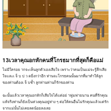
13เวลาคุณอกหักคนที่โกรธมากที่สุดก็คือแม่
ไม่มีใครอย ากจะเห็นลูกตัวเองเสียใจ เพราะว่าคนเป็นแม่จะรู้สึกเสีย
ใจและเ จ็ บ ป ว ดยิ่งกว่าอีก ท่านจะโกรธคนนั้นมากที่มาทำให้ลูก
ของท่านต้องเ จ็ บช้ำ ลูกท่านท่านก็รักของท่าน
ฉะนั้นแล้วเวลาคุณอกหักก็เสียใจได้แต่อย่ าฟูมฟายนาน คนที่รักคุณ
แท้จริงท่านก็ยังเป็นห่วงคุณอยู่ห่าง ๆ ต่อให้คนอื่นไม่รักคุณแล้วแต่รัก
จากแม่นั้นไม่เคยลดน้อยลงเลย