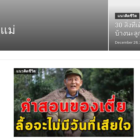
แนวคิดชีวิต
30 สิ่งท
แม่
บง่าย แต่สุขสุดๆ
บ้างนะลู
December 28,
แนวคิดชีวิต