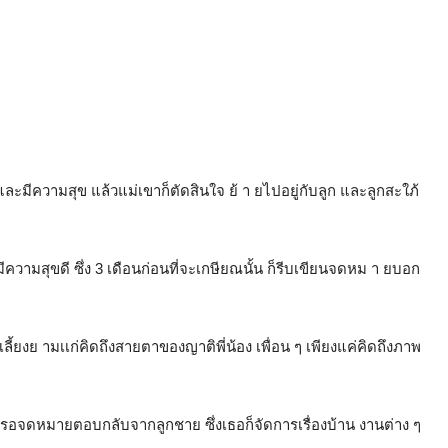
่นและมีความสุข แล้วแม่เขาก็ตัดสินใจ ย้ า ยไปอยู่กับลูก และลูกสะใภ้
็มีความสุขดี ซึ่ง 3 เดือนก่อนที่จะเกษียณนั้น ก็รีบเขียนจดหม า ยบอก
ลี้ยงย ามเเก่คิดถึงสายตาของญาติพี่น้อง เพื่อน ๆ เพียงแค่คิดถึงภาพ
ปก็รอจดหมายตอบกลับจากลูกชาย ซึ่งเธอก็จัดการเรื่องบ้าน งานต่าง ๆ