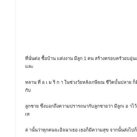
ที่นั่นต่อ ซื้อบ้าน แต่งงาน มีลูก 1 คน สร้างครอบครัวอบอุ
และ
หลาน ที่ อ เ ม ริ ก า ในช่วงวัยหลังเกษียณ ชีวิตบั้นปลาย ก
กับ
ลูกชาย ซึ่งบอกถึงความปรารถนากับลูกชายว่า มีลูกเ อ าไว้เ
เห
ล่ านั้นว่าทุกคนจะอิจฉาเธอ เธอก็มีความสุข จากนั้นส่งไ