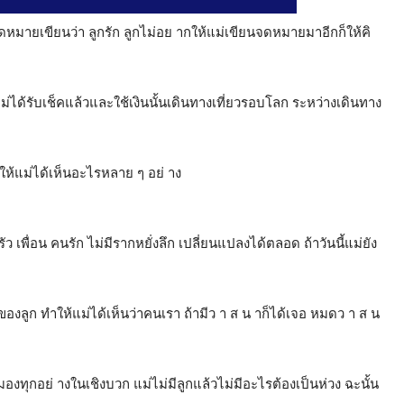
มายเขียนว่า ลูกรัก ลูกไม่อย ากให้แม่เขียนจดหมายมาอีกก็ให้คิ
ม่ได้รับเช็คแล้วและใช้เงินนั้นเดินทางเที่ยวรอบโลก ระหว่างเดินทาง
่ทำให้แม่ได้เห็นอะไรหลาย ๆ อย่ าง
เพื่อน คนรัก ไม่มีรากหยั่งลึก เปลี่ยนแปลงได้ตลอด ถ้าวันนี้แม่ยัง
ของลูก ทำให้แม่ได้เห็นว่าคนเรา ถ้ามีว า ส น าก็ได้เจอ หมดว า ส น
 มองทุกอย่ างในเชิงบวก แม่ไม่มีลูกแล้วไม่มีอะไรต้องเป็นห่วง ฉะนั้น