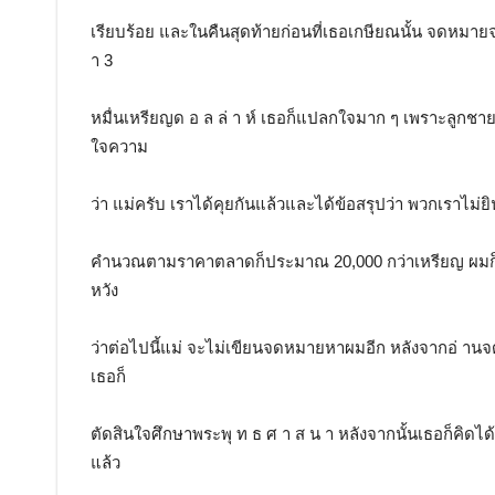
เรียบร้อย และในคืนสุดท้ายก่อนที่เธอเกษียณนั้น จดหมายจ
า 3
หมื่นเหรียญด อ ล ล่ า ห์ เธอก็แปลกใจมาก ๆ เพราะลูกชายไม
ใจความ
ว่า แม่ครับ เราได้คุยกันแล้วและได้ข้อสรุปว่า พวกเราไม่ยินดี
คำนวณตามราคาตลาดก็ประมาณ 20,000 กว่าเหรียญ ผมก็เลย
หวัง
ว่าต่อไปนี้แม่ จะไม่เขียนจดหมายหาผมอีก หลังจากอ่ านจ
เธอก็
ตัดสินใจศึกษาพระพุ ท ธ ศ า ส น า หลังจากนั้นเธอก็คิดได
แล้ว