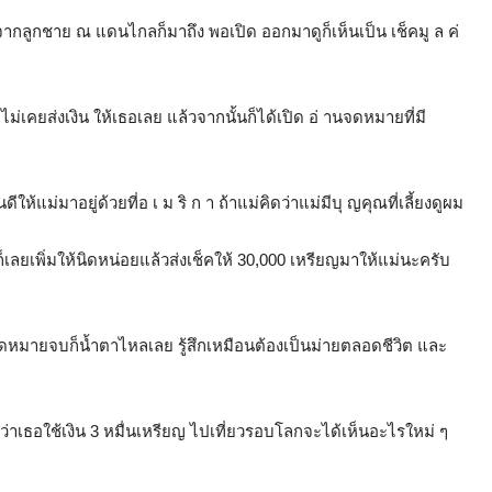
ากลูกชาย ณ แดนไกลก็มาถึง พอเปิด ออกมาดูก็เห็นเป็น เช็คมู ล ค่
่เคยส่งเงิน ให้เธอเลย แล้วจากนั้นก็ได้เปิด อ่ านจดหมายที่มี
ให้แม่มาอยู่ด้วยที่อ เ ม ริ ก า ถ้าแม่คิดว่าแม่มีบุ ญคุณที่เลี้ยงดูผม
เพิ่มให้นิดหน่อยแล้วส่งเช็คให้ 30,000 เหรียญมาให้แม่นะครับ
ดหมายจบก็น้ำตาไหลเลย รู้สึกเหมือนต้องเป็นม่ายตลอดชีวิต และ
้ว่าเธอใช้เงิน 3 หมื่นเหรียญ ไปเที่ยวรอบโลกจะได้เห็นอะไรใหม่ ๆ