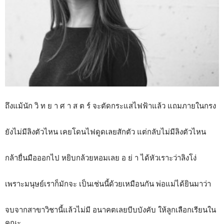
ถึงแม้นัก วิ ท ย า ศ า ส ต ร์ จะตัดกระแสไฟฟ้าแล้ว แถมภายในกรง
ยังไม่มีลิงตัวไหน เคยโดนไฟดูดเลยสักตัว แต่กลับไม่มีลิงตัวไหน
กล้ายื่นมือออกไป หยิบกล้วยหอมเลย อ ย่ า ได้หัวเราะว่าลิงโง่
เพราะมนุษย์เราก็มักจะ เป็นเช่นนี้ด้วยเหมือนกัน พ่อแม่ได้ยินมาว่า
จบจากสาขาวิชานี้แล้วไม่มี อนาคตเลยบีบบังคับ ให้ลูกเลือกเรียนใน
คณะ