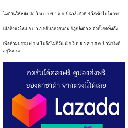
ไม่กี่วันให้หลัง นัก วิ ท ย า ศ า ส ต ร์ นำลิงตัวที่ 4 ใส่เข้าไปในกรง
เมื่อลิงตัวใหม่ อ ย า ก หยิบกล้วยหอม ก็ถูกลิงอีก 3 ตัวทั้งกัดทั้งดึง
เพื่อห้ามปราม ผ่ า น ไปอีกไม่กี่วัน นั ก วิ ท ย า ศ า ส ต ร์ ก็นำลิงที่
อยู่ในกรง