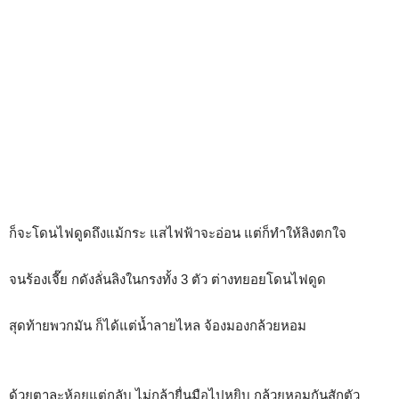
ก็จะโดนไฟดูดถึงแม้กระ แสไฟฟ้าจะอ่อน แต่ก็ทำให้ลิงตกใจ
จนร้องเจี๊ย กดังลั่นลิงในกรงทั้ง 3 ตัว ต่างทยอยโดนไฟดูด
สุดท้ายพวกมัน ก็ได้แต่น้ำลายไหล จ้องมองกล้วยหอม
ด้วยตาละห้อยแต่กลับ ไม่กล้ายื่นมือไปหยิบ กล้วยหอมกันสักตัว