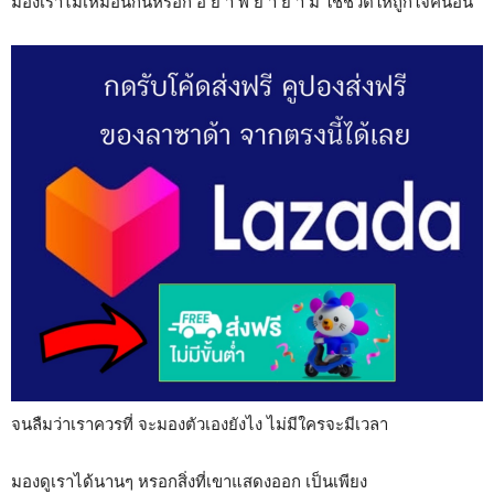
มองเราไม่เหมือนกันหรอก อ ย่ า พ ย า ย า ม ใช้ชีวิตให้ถูกใจคนอื่น
จนลืมว่าเราควรที่ จะมองตัวเองยังไง ไม่มีใครจะมีเวลา
มองดูเราได้นานๆ หรอกสิ่งที่เขาแสดงออก เป็นเพียง