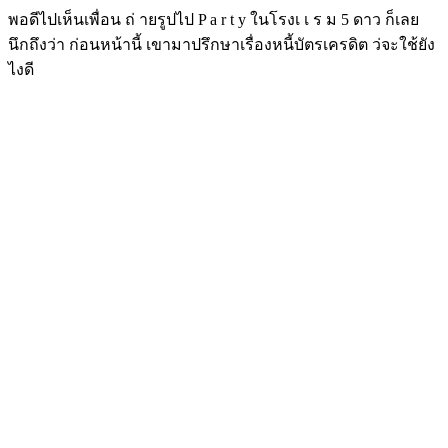
พอดีไปเห็นเพื่อน ถ่ ายรูปไป P a r t y ในโรงเ เ ร ม 5 ดาว ก็เลย
นึกถึงว่า ก่อนหน้านี้ เขามาปรึกษาเรื่องหนี้บัตรเครดิต ว่จะใช้ยัง
ไงดี