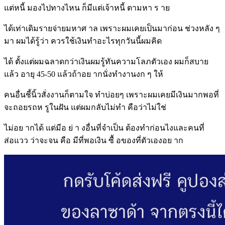
แต่หนี้ มองไปทางไหน ก็มีแต่เจ้าหนี้ ตามหา ร าย
ได้เท่าเดิมรายจ่ายมหาศ าล เพราะผมเคยเป็นมาก่อน ช่วงหลัง ๆ
มา ผมได้รู้ว่า ควรใช้เงินทำอะไรทุกวันนี้ผมคิด
ได้ ตั้งแต่ผมฉลาดกว่าเงินผมรู้ทันความโลภตัวเอง ผมก็สบาย
แล้ว อายุ 45-50 แล้วถ้าอย ากนั่งทำงานงก ๆ ให้
คนอื่นชี้นิ้วสั่งงานก็ตามใจ ทำบ่อยๆ เพราะผมเคยมีเงินมากพอที่
จะถอยรถห รูในฝัน แต่ผมกลับไม่ทำ คือว่าไม่ใช่
ไม่อย ากได้ แต่มีอ ย่ า งอื่นที่จำเป็น ต้องทำก่อนไงและคนที่
ส่อแวว ว่าจะจน คือ มีที่พอเงิน ซื้ อของที่ตัวเองอย าก