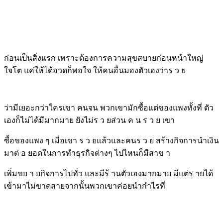
ก่อนเป็นสิ่งแรก เพราะต้องการความสุขสบายก่อนหน้าใหญ่
ใจโต แค่ให้ได้อวดก็พอใจ ให้คนอื่นมองตัวเองว่าร ว ย
ว่ามีเยอะกว่าใครเขา คนจน พวกเขามักซื้อแต่ของแพงทั้งที่ ตัว
เองก็ไม่ได้มีมากมาย ยังไม่ร ว ยส่วน ค น ร ว ย เขา
ซื้อของแพง ๆ เมื่อเขา ร ว ยแล้วและคนร ว ย สร้างกิจการนำเงิน
มาต่ อ ยอดในการทำธุรกิจต่างๆ ไปไหนก็มีสาข า
เพิ่มขย า ยกิจการไปทั่ว และมีร้ านตัวเองมากมาย มีแต่ร ายได้
เข้ามาไม่ขาดสายจากนั้นพวกเขาค่อยนำกำไรที่