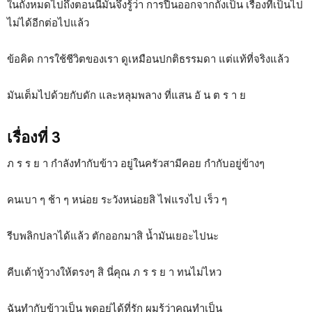
ในถังหมดไปถึงตอนนี้มันจึงรู้ว่า การปีนออกจากถังเป็น เรื่องที่เป็นไป
ไม่ได้อีกต่อไปแล้ว
ข้อคิด การใช้ชีวิตของเรา ดูเหมือนปกติธรรมดา แต่แท้ที่จริงแล้ว
มันเต็มไปด้วยกับดัก และหลุมพลาง ที่แสน อั น ต ร า ย
เรื่องที่ 3
ภ ร ร ย า กำลังทำกับข้าว อยู่ในครัวสามีคอย กำกับอยู่ข้างๆ
คนเบา ๆ ช้า ๆ หน่อย ระวังหน่อยสิ ไฟแรงไป เร็ว ๆ
รีบพลิกปลาได้แล้ว ตักออกมาสิ น้ำมันเยอะไปนะ
คีบเต้าหู้วางให้ตรงๆ สิ นี่คุณ ภ ร ร ย า ทนไม่ไหว
ฉันทำกับข้าวเป็น พูดอยู่ได้ที่รัก ผมรู้ว่าคุณทำเป็น