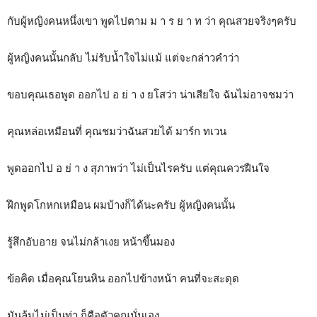
กับผู้หญิงคนหนึ่งเขา พูดไปตาม ม า ร ย า ท ว่า คุณสวยจริงๆครับ
ผู้หญิงคนนั้นกลับ ไม่รับน้ำใจไม่แม้ แต่จะกล่าวคำว่า
ขอบคุณเธอพูด ออกไป อ ย่ า ง ยโสว่า น่าเสียใจ ฉันไม่อาจชมว่า
คุณหล่อเหมือนที่ คุณชมว่าฉันสวยได้ มาร์ก ทเวน
พูดออกไป อ ย่ า ง สุภาพว่า ไม่เป็นไรครับ แต่คุณควรฝืนใจ
ฝึกพูดโกหกเหมือน ผมบ้างก็ได้นะครับ ผู้หญิงคนนั้น
รู้สึกอับอาย จนไม่กล้าเงย หน้าขึ้นมอง
ข้อคิด เมื่อคุณโยนหิน ออกไปข้างหน้า คนที่จะสะดุด
มันล้มไม่เป็นท่า ก็คือตัวคุณนั่นเอง