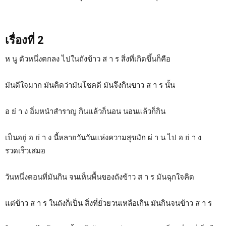
เรื่องที่ 2
ห นู ตัวหนึ่งตกลง ไปในถังข้าว ส า ร สิ่งที่เกิดขึ้นก็คือ
มันดีใจมาก มันคิดว่ามันโชคดี มันจึงกินขาว ส า ร นั้น
อ ย่ า ง อิ่มหนำสำราญ กินแล้วก็นอน นอนแล้วก็กิน
เป็นอยู่ อ ย่ า ง นี้หลายวันวันแห่งความสุขมัก ผ่ า น ไป อ ย่ า ง
รวดเร็วเสมอ
วันหนึ่งตอนที่มันกิน จนเห็นพื้นของถังข้าว ส า ร มันฉุกใจคิด
แต่ข้าว ส า ร ในถังก็เป็น สิ่งที่ยั่วยวนเหลือเกิน มันกินจนข้าว ส า ร