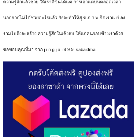
ความรู้สึกแล้วช่วย ให้เราดีขึ้นได้แต่ การเอาแต่บ่นตลอดเวลา
นอกจากไม่ได้ช่วยอะไรแล้ว ยังจะทำให้สุ ข ภ า พ จิตเราแ ย่ ลง
รวมไปถึงจะสร้าง ความรู้สึกในเชิงลบ ให้แก่คนรอบข้างเราด้วย
ขอขอบคุณที่มา จาก j i n g j a i 9 9 9, sabaidmai