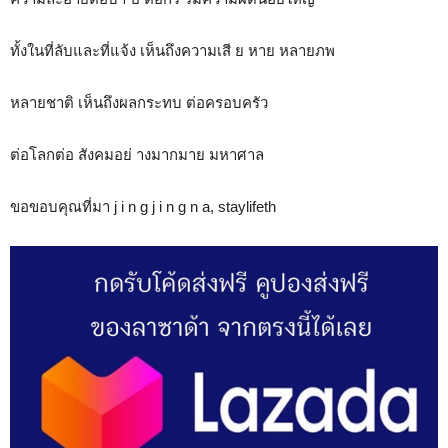
ทั้งในที่ลับและที่แจ้ง เห็นถึงความเสี ย หาย หลายภพ
หลายชาติ เห็นถึงผลกระทบ ต่อครอบครัว
ต่อโลกต่อ สังคมอย่ างมากมาย มหาศาล
ขอขอบคุณที่มา j i n g j i n g n a, staylifeth