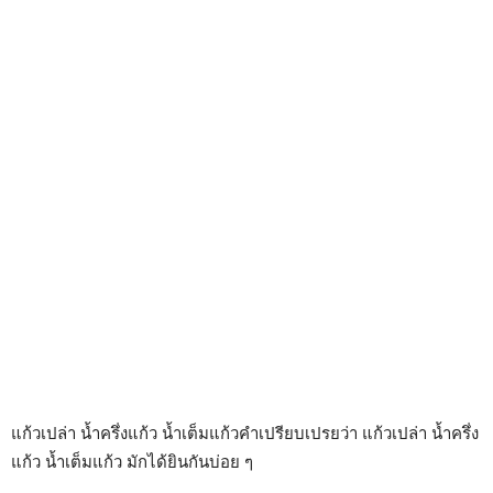
แก้วเปล่า น้ำครึ่งแก้ว น้ำเต็มแก้วคำเปรียบเปรยว่า แก้วเปล่า น้ำครึ่ง
แก้ว น้ำเต็มแก้ว มักได้ยินกันบ่อย ๆ