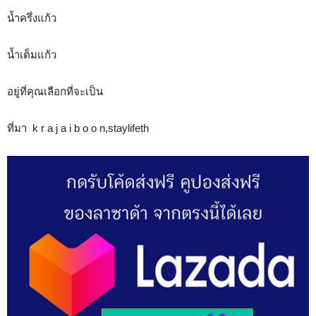
น้ำครึ่งแก้ว
น้ำเต็มแก้ว
อยู่ที่คุณเลือกที่จะเป็น
ที่มา k r a j a i b o o n,staylifeth