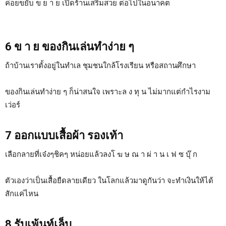
ค่อยขยับ ข ย า ย เปิดร้านเสริมสวย ต่อไปในอนาคต
6 ข า ย ของกินเล่นทำง่าย ๆ
ถ้าบ้านเราตั้งอยู่ในทำเล ชุมชนใกล้โรงเรียน หรือสถานศึกษา
ของกินเล่นทำง่าย ๆ ก็น่าสนใจ เพราะล ง ทุ น ไม่มากแต่กำไรงาม
เว่อร์
7 ออกแบบเสื้อผ้า รองเท้า
เลือกลายที่เจ๋งๆชิคๆ หน่อยแล้วลงโ ฆ ษ ณ า ผ่ า น เ ฟ ซ บุ๊ ก
ตัวเองว่าเป็นเสื้อยืดลายเดียว ในโลกแล้วมาดูกันว่า จะทำเงินให้ได้
สักแค่ไหน
8 รับเพ้นท์เล็บ