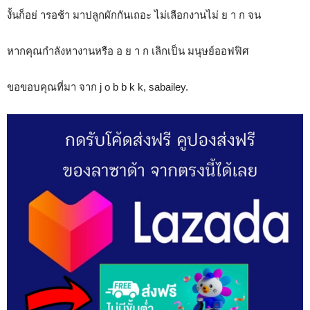
งั้นก็อย่ ารอช้า มาปลูกผักกันเถอะ ไม่เลือกงานไม่ ย า ก จน
หากคุณกำลังหางานหรือ อ ย า ก เลิกเป็น มนุษย์ออฟฟิศ
ขอขอบคุณที่มา จาก j o b b k k, sabailey.