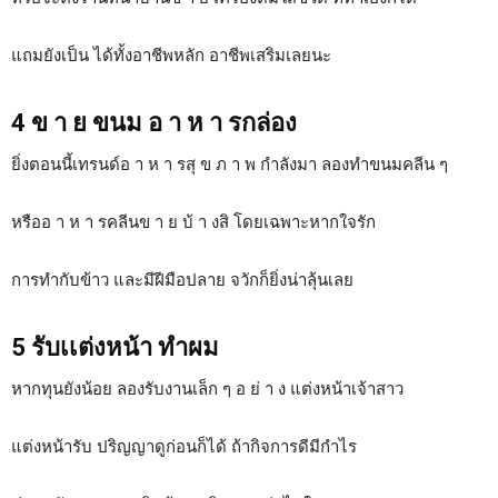
แถมยังเป็น ได้ทั้งอาชีพหลัก อาชีพเสริมเลยนะ
4 ข า ย ขนม อ า ห า รกล่อง
ยิ่งตอนนี้เทรนด์อ า ห า รสุ ข ภ า พ กำลังมา ลองทำขนมคลีน ๆ
หรืออ า ห า รคลีนข า ย บ้ า งสิ โดยเฉพาะหากใจรัก
การทำกับข้าว และมีฝีมือปลาย จวักก็ยิ่งน่าลุ้นเลย
5 รับเเต่งหน้า ทำผม
หากทุนยังน้อย ลองรับงานเล็ก ๆ อ ย่ า ง แต่งหน้าเจ้าสาว
แต่งหน้ารับ ปริญญาดูก่อนก็ได้ ถ้ากิจการดีมีกำไร