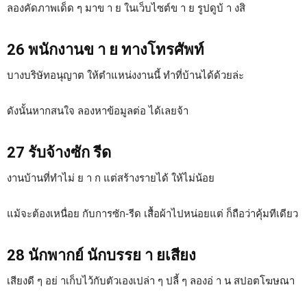
ลองคัดภาพเด็ด ๆ มาข า ย ในเว็บไซต์ข า ย รูปดูบ้ า งสิ
26 พนักงานข า ย ทางโทรศัพท์
บางบริษัทอนุญาต ให้ตำแหน่งงานนี้ ทำที่บ้านได้ด้วยล่ะ
ดังนั้นหากสนใจ ลองหาข้อมูลต่อ ได้เลยจ้า
27 รับจ้างซัก รีด
งานบ้านที่ทำไม่ ย า ก แต่สร้างรายได้ ให้ไม่น้อย
แม้จะต้องเหนื่อย กับการซัก-รีด เสื้อผ้าไปหน่อยแต่ ก็ถือว่าคุ้มทีเดียว
28 นักพากย์ นักบรรย า ยเสียง
เสียงดี ๆ อย่ าเก็บไว้กับตัวเองเปล่า ๆ ปลี้ ๆ ลองอ่ า น สปอตโฆษณา