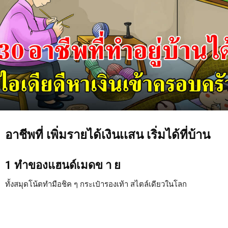
อาชีพที่ เพิ่มรายได้เงินเเสน เริ่มได้ที่บ้าน
1 ทำของแฮนด์เมดข า ย
ทั้งสมุดโน้ตทำมือชิค ๆ กระเป๋ารองเท้า สไตล์เดียวในโลก