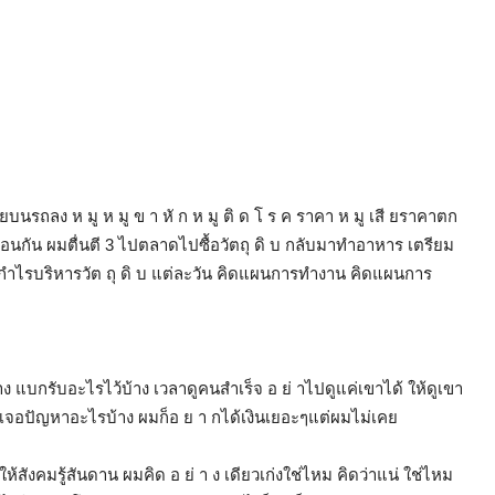
ยบนรถลง ห มู ห มู ข า หั ก ห มู ติ ด โ ร ค ราคา ห มู เสี ยราคาตก
มเหมือนกัน ผมตื่นตี 3 ไปตลาดไปซื้อวัตถุ ดิ บ กลับมาทำอาหาร เตรียม
น กำไรบริหารวัต ถุ ดิ บ แต่ละวัน คิดแผนการทำงาน คิดแผนการ
ง แบกรับอะไรไว้บ้าง เวลาดูคนสำเร็จ อ ย่ าไปดูแค่เขาได้ ให้ดูเขา
เขาเจอปัญหาอะไรบ้าง ผมก็อ ย า กได้เงินเยอะๆแต่ผมไม่เคย
้สังคมรู้สันดาน ผมคิด อ ย่ า ง เดียวเก่งใช่ไหม คิดว่าแน่ ใช่ไหม