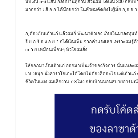
นับเงิน 5-6 แสน กลับบ้านทุกวัน ส่วนผม ได้เงิน 300 กลับบ้าน 
มากกว่า เ สื อ ก ได้น้อยกว่า ในหัวผมคิดยังไงรู้มั้ย ก ูอ 
ก ูต้องเป็นเถ้าแก่ แล้วผมก็ พัฒนาตัวเอง เก็บเงินมาลงทุน
รี ย ก ร้ อ ง อ ย า กได้เงินเพิ่ม จากค่าแรงเลย เพราะผมรู้
m า ย เหมือนเพื่อนๆ หัวใจผมสั่ง
ให้ออกมาเป็นเถ้าแก่ ออกมาเป็นเจ้าของกิจการ นั่นแหละผมถึง
เ ท งสนุก นั่งคาราโอเกะได้โดยไม่ต้องคิดอะไร แต่เถ้าแก่ 
ชีวิตในแผง ผมเลิกงาน 7-8โมง กลับบ้านนอนสบายอารมณ์ แต่