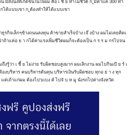
มีสิ่งนึงที่เกิดขึ้นในใจผม คือ เ ชี้ ย ทำไมชีวิต ก ูมีค่าแค่ 300 ทำ
ย า กได้แบบเขา ก ูต้องทำให้ได้แบบเขา
ทำธุรกิจเล็กๆข้างถนนลงทุน ค้าขายสำเร็จบ้าง เจ๊ งบ้าง ผมไม่เคยคิดเ
ดีว่าถ้าแค่อ ย า กได้ค่าแรงเพิ่มชีวิตผมก็จะต้องเป็น ก ร ร ม กรไปจน
รู้ว่า เ ชี้ ย ไม่ง่าย รับผิดชอบสูงมาก ผมเลิกงาน ผมไปกินเบี ย ร์ เ
ต้องบริหาร คนบริหารต้นทุน บริหารเงินรับผิดชอบ ทุกอ ย่ า ง ทุก
เถ้าแก่ผม ต้องไปๅเเบง ค์ ไปจั บ ห มู นั่งรถไปต่างจังหวัด