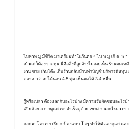
ไปหาห มู มีชีวิต มาเตรียมทำในวันต่อ ๆ ไป ห มู เกิ ด m า 
เถ้าแก่ก็ต้องขาดทุน นี่คือสิ่งที่ลูกจ้างไม่เคยเห็น ร้านผ
งาน ขาย เก็บโต๊ะ เก็บร้านกลับบ้านทำบัญชี บริหารต้นทุ
ตลาด กว่าจะได้นอน 4-5 ทุ่ม เห็นผมได้ 3-4 หมื่น
รู้หรือเปล่า ต้องแลกกับอะไรบ้าง มีความรับผิดชอบอะไรบ้า
เสี ยด้วย อ ย่ าดูแค่ เขาสำเร็จดูด้วย เขาผ่ า นอะไรมา 
ออกมาโวยวาย เรีย ก ร้ องแบบ โ ง่ๆ ทำให้ตัวเองดูแย่ และให