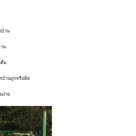
งบ้าน
้าน
ดื่ม
รบ้านถูกหรือผิด
นง่าย