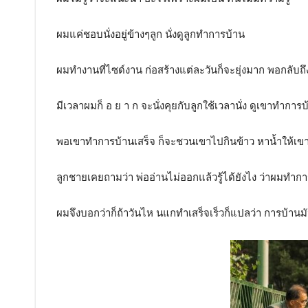
ผมแค่ชอบนั่งอยู่ข้างๆลูก นั่งดูลูกทำการบ้าน
ผมทำงานที่ไซด์งาน ก่อสร้างแต่ละวันก็จะยุ่งมาก พอกลับถึ
มีเวลาผมก็ อ ย า ก จะนั่งคุยกับลูกใช้เวลานั่ง ดูเขาทำการบ
พอเขาทำการบ้านเสร็จ ก็จะชวนเขาไปกินข้าว หาน้ำให้เขา
ลูกชายเคยถามว่า พ่ออ่านไม่ออกแล้วรู้ได้ยังไง ว่าผมทำกา
ผมจึงบอกว่าก็ถ้าวันไห นแกทำเสร็จเร็วก็แปลว่า การบ้านมั