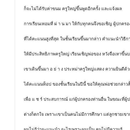
ก็จะไม่ได้รับค่าขนม ครูใหญ่ขึ้นพูดอีกครั้ง และแจ้งผล
การเรียนเทอมที่ ผ่ า น มา ให้กับทุกคนจึงขอเชิญ ผู้ปกคร
ที่ได้คะแนนสูงที่สุด ในชั้นเรียนขึ้นมากล่าว คำแนะนำวิธีก
ให้มีประสิทธิภาพครูใหญ่ เรียนเชิญพ่อของ หวังจื่อเหาขึ้น
เขาเดินขึ้นมา อ ย่ า ง ประหม่าครูใหญ่แสดง ความยินดีด้วยท
ได้คะแนนท็อป ของชั้นเรียนในปีนี้ ขอให้คุณพ่อช่วยกล่าวสั
เพื่อ แ ช ร์ ประสบการณ์ แก่ผู้ปกครองท่านอื่น ในขณะที่ผู
ต่างก็ตกใจ เพราะเขาเป็นคนไม่มีการศึกษา แต่ลูกชายเขาก
ผมไม่รู้ว่าจะแนะนำ อะไรเพราะผมเป็น คนไม่มีความรู้