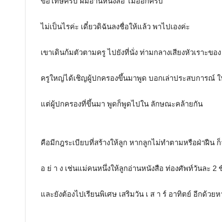
ขอโทษครับ ผมอ่านหนังสือ ไม่ออกครับ
ไม่เป็นไรค่ะ เดี๋ยวดิฉันลงชื่อให้แล้ว พาไปเองค่ะ
เขาเดินก้มตัวตามครู ไปยังที่นั่ง ท่ามกลางเสียงหัวเราะขอ
ครูใหญ่ได้เชิญผู้ปกครองขึ้นมาพูด บอกเล่าประสบการณ์
แต่ผู้ปกครองที่ขึ้นมา พูดก็พูดไปใน ลักษณะคล้ายกัน
คือมีกฎระเบียบที่สร้างให้ลูก หากลูกไม่ทำตามหรือฝ่าฝืน
อ ย่ า ง เช่นแม่คนหนึ่งให้ลูกอ่านหนังสือ ท่องศัพท์วันละ 2 ช
และยังต้องไปเรียนพิเศษ เสริมวัน เ ส า ร์ อาทิตย์ อีกด้วย