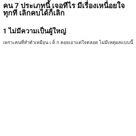
คน 7 ประเภทนี้ เจอทีไร มีเรื่องเหนื่อยใจ
ทุกที เลิกคบได้ก็เลิก
1 ไม่มีความเป็นผู้ใหญ่
เพราะคนที่ทำตัวเหมือน เ ด็ ก คอยเอาแต่ใจตลอด ไม่มีเหตุผลแบบนี้