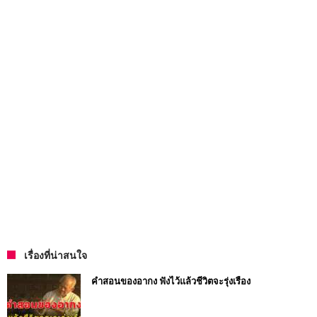
เรื่องที่น่าสนใจ
คำสอนของอากง ฟังไว้แล้วชีวิตจะรุ่งเรือง