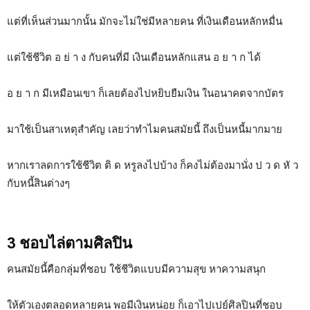
แต่ที่เห็นส่วนมากนั้น มักจะไม่ใช่มีหลายคน ที่เงินเดือนหลักหมื่น
แต่ใช้ชีวิต อ ย่ า ง กับคนที่มี เงินเดือนหลักแสน อ ย า ก ได้
อ ย า ก มีเหมือนเขา ก็เลยต้องไปหยิบยืมเงิน ในอนาคตจากบัตร
มาใช้เป็นสาเหตุสำคัญ เลยว่าทำไมคนสมัยนี้ ถึงเป็นหนี้มากมาย
หากเราลดการใช้ชีวิต ติ ด หรูลงไปบ้าง ก็คงไม่ต้องมานั่ง ป ว ด หั ว
กับหนี้สินต่างๆ
3 ชอบไล่ตามศิลปิน
คนสมัยนี้คือกลุ่มที่ชอบ ใช้ชีวิตแบบมีความสุข หาความสนุก
ให้ตัวเองตลอดหลายคน พอมีเงินหน่อย ก็เอาไปเปย์ศิลปินที่ชอบ