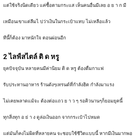
แต่ใช้จริงนิดเดียว แค่ซื้อตามกระแส เห็นคนอื่นมีเลย อ ย า ก มี
เหมือนเขาแต่ลืมไ ปว่าเงินในกระเป๋าแทบ ไม่เหลือแล้ว
ทีนี้ก็ต้อง มาหนักใจ ตอนผ่อนอีก
2 ไลฟ์สไตล์ ติ ด หรู
ยุคปัจจุบัน หลายคนมีค่านิยม ติ ด หรู ต้องดื่มกาแฟ
รับประทานอาหาร ร้านดังๆเทรนด์ที่กำลังฮิต กำลังมาแรง
ไม่เคยพลาดแม้จะ ต้องต่อแถว ย า ว ๆ รอคิวนานๆก็ยอมยุคนี้
ทุกสิ่งทุก อ ย่ า ง ดูล่อเงินออก จากกระเป๋าไปหมด
แต่มันก็คงไม่ผิดที่หลายคน จะชอบใช้ชีวิตแบบนี้ หากมีเงินมากพอ