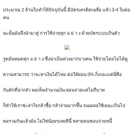
ประมาณ 2 ล้านใบทำให้ปัจจุบันนี้ มีบัตรเครดิตเฉลี่ย แล้ว 3-4 ใบต่อ
คน
ฉะนั้นมันจึงนำมาสู่ การใช้จ่ายทุก อ ย่ า ง ด้วยบัตรแบบเกินตัว
รูดมันหมดทุก อ ย่ า ง ซึ่งน่าเป็นห่วงมากบางคน ใช้จ่ายโดยไม่ได้ดู
ความสามารถ ว่าจะหาเงินได้ไหม ต่อให้ผ่อน 0% ก็เถอะแต่นี่คือ
กับดักที่น่ากลัว พอเห็นจำนวนเงิน ผ่อนจ่ายแค่ไม่กี่บาท
ก็ทำให้เราชะล่าใจกล้าซื้อ กล้าจ่ายมากขึ้น จนเผลอใช้เยอะเกินไป
พอรวมกันแล้วมัน ไม่ใช่น้อยๆเลยทีนี้ หลายคนชอบจ่ายหนี้