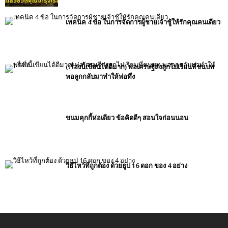
เทคนิค 4 ข้อ ในการจัดการผู้ชายเจ้าชู้ให้รักคุณคนเดียว
(เรื่องนี้เขียนได้ดีมาก) พ่อเศรษฐีส่งลูกไปเรียนที่ชนบท
พอลูกกลับมาทำให้พ่อทึ่ง
ขนมคุกกี้ห่อเดียว ข้อคิดดีๆ สอนใจก่อนนอน
วิธีไหว้ที่ถูกต้อง ด้วยธูป 16 ดอก ของ 4 อย่าง