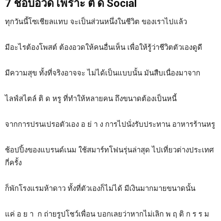
7 ชอบอวด เพราะ ติ ด Social
ทุกวันนี้โซเชียลแทบ จะเป็นส่วนหนึ่งในชีวิต ของเราไปแล้ว
มีอะไรต้องโพสต์ ต้องอวดให้คนอื่นเห็น เพื่อให้รู้ว่าชีวิตตัวเองดูดี
มีความสุข ทั้งที่จริงอาจจะ ไม่ได้เป็นแบบนั้น มันสืบเนื่องมาจาก
ไลฟ์สไตล์ ติ ด หรู ที่ทำให้หลายคน ถึงขนาดต้องเป็นหนี้
จากการปรนเปรอตัวเอง อ ย่ า ง การไปนั่งรับประทาน อาหารร้านหรู
ช้อปปิ้งของแบรนด์เนม ใช้สมาร์ทโฟนรุ่นล่าสุด ไปเที่ยวต่างประเทศ
กี่ครั้ง
ก็พักโรงแรมห้าดาว ทั้งที่ตัวเองก็ไม่ได้ มีเงินมากมายขนาดนั้น
แค่ อ ย า ก ถ่ายรูปโชว์เพื่อน บอกเลยว่าหากไม่เลิก พ ฤ ติ ก ร ร ม