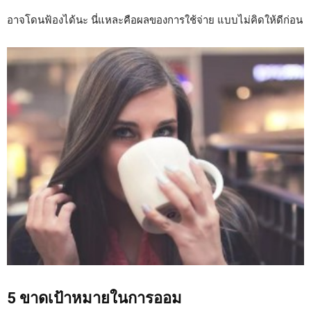
อาจโดนฟ้องได้นะ นี่แหละคือผลของการใช้จ่าย แบบไม่คิดให้ดีก่อน
5 ขาดเป้าหมายในการออม