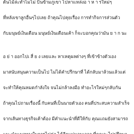
ต้นไม้ล่ะทำไมไม่ บินข้ามภูเขา ไปหาแหล่งอ า ห า รใหม่ๆ
ที่หลังเขาลูกอื่นๆไปเลย ถ้าคุณไปคุยเรื่อง การทำกิจการส่วนตัว
กับมนุษย์เงินเดือน มนุษย์เงินเดือนเค้า ก็จะบอกคุณว่ามัน ย า ก นะ
อ ย่ า ออกไปเ สี่ ย ง เลยและ หาเหตุผลต่างๆ ที่เข้าข้างตัวเอง
มาสนับสนุนความเป็นไป ไม่ได้คำปรึกษาที่ ได้กลับมาล้วนแล้วแต่
จะทำให้คุณหมดกำลังใจ จนไม่กล้าลงมือ ทำอะไรใหม่ๆกลับกัน
ถ้าคุณไปถามเรื่องนี้ กับคนที่เป็นนายตัวเอง คนที่ประสบความสำเร็จ
จากเส้นทางธุรกิจเค้าต้อง มีคำแนะนำที่ดีให้กับ คุณแถมยังสามารถ