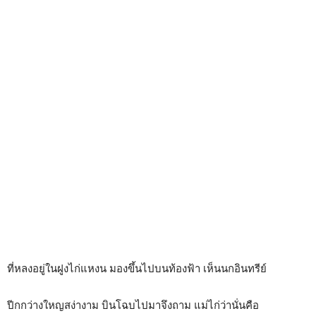
ที่หลงอยู่ในฝูงไก่แหงน มองขึ้นไปบนท้องฟ้า เห็นนกอินทรีย์
ปีกกว่างใหญสง่างาม บินโฉบไปมาจึงถาม แม่ไก่ว่านั่นคือ