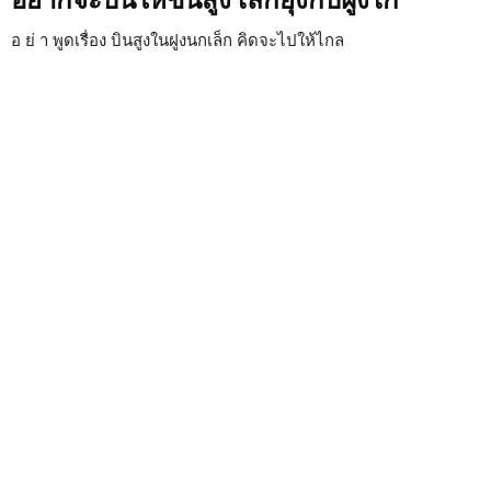
อยากจะบินให้ขึ้นสูง เลิกยุ่งกับฝูงไก่
อ ย่ า พูดเรื่อง บินสูงในฝูงนกเล็ก คิดจะไปให้ไกล