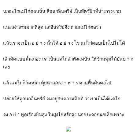
นกอะไรแม่ไก่ตอบนั่น คือนกอินทรีย์ เป็นสัตว์ปีกที่น่าเกรงขาม
และสง่างามมากที่สุด นกอินทรีย์จึง ถามแม่ไก่ต่อว่า
แล้วเราจะเป็น อ ย่ า ง นั้นได้ อ ย่ า ง ไร แม่ไก่ตอบเป็นไปไม่ได้
เลิกคิดแบบนั้นเถอะ เราเป็นแค่ไก่ลำพังแค่บิน ให้ข้ามพุ่มไม้ยัง ย า ก
เลย
แล้วแม่ไก่ก็ก้มหน้า คุ้ยหาเศษอ า ห า ร ตามพื้นดินต่อไป
ปล่อยให้ลูกนกอินทรีย์ จมอยู่กับความคิดที่ ว่าเราเป็นได้แค่ไก่
จง อ ย่ า พูดเรื่องบินสูง ในฝูงไก่หรือฝูง นกกระจอกนกเล็กเพราะ