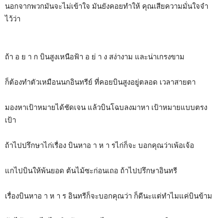
นอกจากพวกมันจะไม่เข้าใจ มันยังคอยทำให้ คุณเสียความมั่นใจจำ
ไว้ว่า
ถ้า อ ย า ก บินสูงเหนือฟ้า อ ย่ า ง สง่างาม และน่าเกรงขาม
ก็ต้องทำตัวเหมือนนกอินทรีย์ ที่คอยบินสูงอยู่ตลอด เวลาสายตา
มองหาเป้าหมายได้ชัดเจน แล้วบินโฉบลงมาหา เป้าหมายแบบตรง
เป้า
ถ้าไปปรึกษาไก่เรื่อง บินหาอ า ห า รไก่ก็จะ บอกคุณว่าเพ้อเจ้อ
แกไปบินให้พ้นยอด ต้นไม้ซะก่อนเถอ ถ้าไปปรึกษาอินทรี
เรื่องบินหาอ า ห า ร อินทรีก็จะบอกคุณว่า ก็ดีนะแต่ทำไมแค่บินข้าม