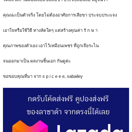
คุณน่ะเป็นตัวจริง โดยไม่ต้องอาศัยการเลียขา ประจบประแจง
เอาใจหรือใช้วิธี ทางลัดใดๆ แต่สร้างคุณค่า รั ก ษ า
คุณภาพของตัวเอง เอาไว้เหมือนเพชร ที่ถูกเจียระไน
จนออกมาเป็น ผลงานชิ้นเอก กันดูค่ะ
ขอขอบคุณที่มา จาก s p i c e e e, sabailey