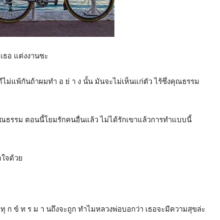
ขอเธอ แต่งงานซะ
ไม่แพ้กันถ้าผมทำ อ ย่ า ง นั้น มันจะไม่เห็นแก่ตัว ไร้ซึ่งคุณธรรม
คุณธรรม ตอนนี้โยมรักคนอื่นแล้ว ไม่ได้รักเขาแล้วการทำแบบนี้
ดใจด้วย
ก ทุ ก ข์ ท ร ม า นถึงจะถูก ทำไมหลวงพ่อบอกว่า เธอจะมีความสุขล่ะ