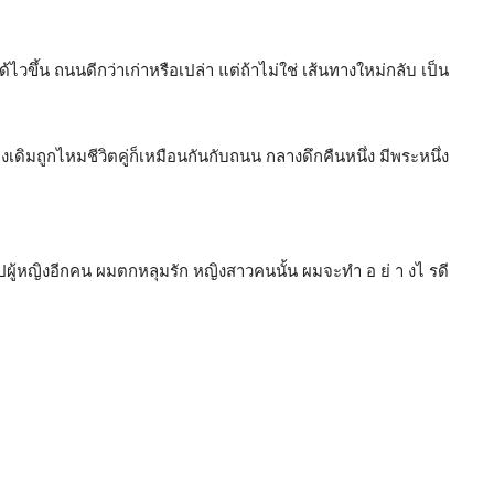
ขึ้น ถนนดีกว่าเก่าหรือเปล่า แต่ถ้าไม่ใช่ เส้นทางใหม่กลับ เป็น
งเดิมถูกไหมชีวิตคู่ก็เหมือนกันกับถนน กลางดึกคืนหนึ่ง มีพระหนึ่ง
ผู้หญิงอีกคน ผมตกหลุมรัก หญิงสาวคนนั้น ผมจะทำ อ ย่ า งไ รดี