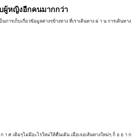
ับผู้หญิงอีกคนมากกว่า
นการเก็บเกี่ยวข้อมูลต่างๆข้างทาง ที่เราเดินทาง ผ่ า น การเดินทาง
 า ศ เดิมๆไม่มีอะไรใหม่ให้ตื่นเต้น เมื่อเจอเส้นทางใหม่ๆ ก็ อ ย า ก