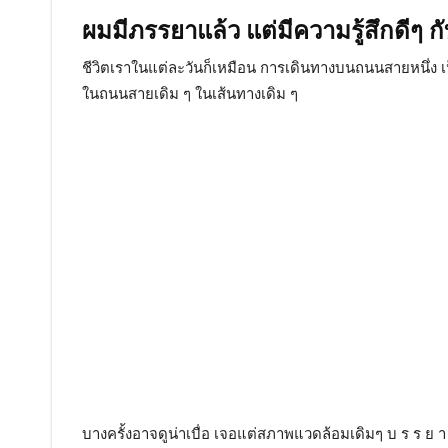
ผมมีภรรยาแล้ว แต่มีความรู้สึกดีๆ ก
ชีวิตเราในแต่ละวันก็เหมือน การเดินทางบนถนนสายหนึ่ง เป็
ในถนนสายเดิม ๆ ในเส้นทางเดิม ๆ
บางครั้งอาจดูน่าเบื่อ เจอแต่สภาพแวดล้อมเดิมๆ บ ร ร ย า ก