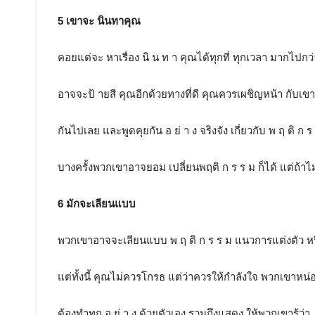
5 เขาจะ นินทาคุณ
คอยแต่จะ หาเรื่อง นิ น ท า คุณได้ทุกที่ ทุกเวลา มากไปกว่
อาจจะป้ ายสี คุณอีกด้วยทางที่ดี คุณควรเผชิญหน้า กับเข
กันไปเลย และพูดคุยกัน อ ย่ า ง จริงจัง เกี่ยวกับ พ ฤ ติ ก 
บางครั้งพวกเขาอาจยอม เปลี่ยนพฤติ ก ร ร ม ก็ได้ แต่ถ้าไม่
6 มักจะเลียนแบบ
พวกเขาอาจจะเลียนแบบ พ ฤ ติ ก ร ร ม แนวการแต่งตัว 
แต่ทั้งนี้ คุณไม่ควรโกรธ แต่ว่าควรให้กำลังใจ พวกเขาหน่
ต้องทำทุก อ ย่ า ง ด้วยตัวเอง รวมถึงแสดง ให้พวกเขารู้ว่า