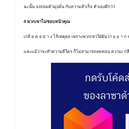
ฉะนั้น จงถ่อมตัวมุ่งมั่น กับความสำเร็จ ตัวเองดีกว่า
4 พวกเขาไม่ชอบหน้าคุณ
เกลี ย ด อ ย่ า ง ไร้เหตุผล เพราะพวกเขาใฝ่ฝันว่า อ ย า 
และแม้ว่าจะทำความดีใดๆ ก็ไม่สามารถลดทอน ความเ กล