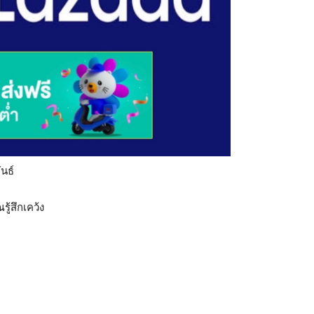
นธ์
ู้สึกเคว้ง