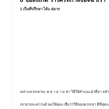
8 ข้อสังเกต ว่าใครที่กำลังอิจฉาเรา
1 เป็นที่ปรึกษา ได้แ ย่มาก
เพราะพวกเขาจะ พ ย า ย า ม หา วิธีให้คำแนะนำที่อา จทำ 
เขาอาจจะหว่านล้ อมให้คุณ เชื่อว่าวิธีของพวกเขา ดีที่สุดแ