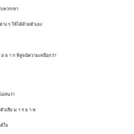
กับพวกเขา
่าง ๆ ให้ได้ด้วยตัวเอง
อ ย า ก พิสูจน์ความเหนือกว่า
ม่สนว่า
ัวเสีย ม า ร ย า ท
ได้ใจ