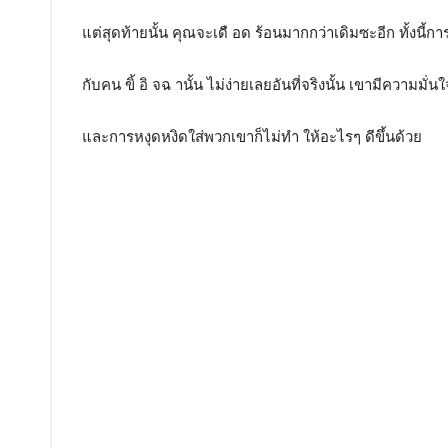
แต่สุดท้ายนั้น คุณจะเดื อด ร้อนมากกว่าเดิมซะอีก ทั้งนี้กา
กับคน ขิ้ อิ จฉ านั้น ไม่ง่ายเลยอันที่จริงนั้น เขามีความมั่นใ
และการหงุดหงิดใส่พวกเขาก็ไม่ทำ ให้อะไรๆ ดีขึ้นด้วย