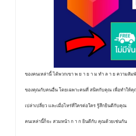
ของคนเหล่านี้ ได้พวกเขา พ ย า ย า ม ทำ ล า ย ความสัมพั
ของคุณกับคนอื่น โดยเฉพาะคนที่ สนิทกับคุณ เพื่อทำให้คุณร
เปล่าเปลี่ยว และเมื่อไหร่ที่ใครต่อใคร รู้สึกยินดีกับคุณ
คนเหล่านี้ก็จะ สวมหน้า ก า ก ยินดีกับ คุณด้วยเช่นกัน