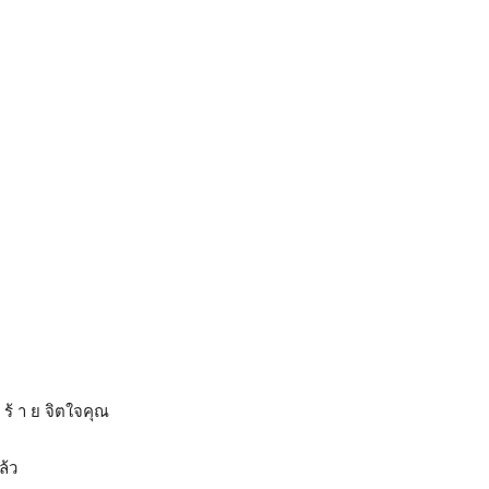
ร้ า ย จิตใจคุณ
ล้ว