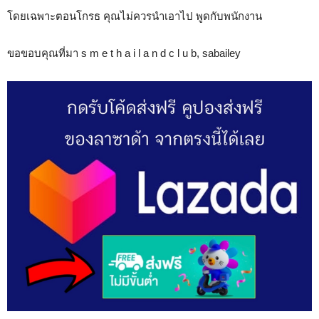
โดยเฉพาะตอนโกรธ คุณไม่ควรนำเอาไป พูดกับพนักงาน
ขอขอบคุณที่มา s m e t h a i l a n d c l u b, sabailey