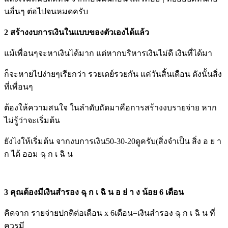
นอื่นๆ ต่อไปจนหมดครับ
2 สร้างงบการเงินในแบบของตัวเองได้แล้ว
แม้เพื่อนๆจะหาเงินได้มาก แต่หากบริหารเงินไม่ดี เงินที่ได้มา
ก็จะหายไปง่ายๆเรียกว่า รวยเดย์รวยกัน แค่วันสิ้นเดือน ดังนั้นสิ่ง
ที่เพื่อนๆ
ต้องให้ความสนใจ ในลำดับถัดมาคือการสร้างงบรายจ่าย หาก
ไม่รู้ว่าจะเริ่มต้น
ยังไงให้เริ่มต้น จากงบการเงิน50-30-20ดูครับ(สิ่งจำเป็น สิ่ง อ ย า
ก ได้ ออม ฉุ ก เ ฉิ น
3 คุณต้องมีเงินสำรอง ฉุ ก เ ฉิ น อ ย่ า ง น้อย 6 เดือน
คิดจาก รายจ่ายปกติต่อเดือน x 6เดือน=เงินสำรอง ฉุ ก เ ฉิ น ที่
ควรมี