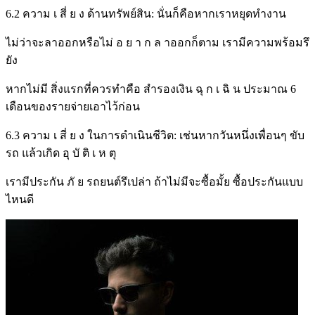
6.2 ความ เ สี่ ย ง ด้านทรัพย์สิน: นั่นก็คือหากเราหยุดทำงาน
ไม่ว่าจะลาออกหรือไม่ อ ย า ก ล าออกก็ตาม เรามีความพร้อมรึ
ยัง
หากไม่มี สิ่งแรกที่ควรทำคือ สำรองเงิน ฉุ ก เ ฉิ น ประมาณ 6
เดือนของรายจ่ายเอาไว้ก่อน
6.3 ความ เ สี่ ย ง ในการดำเนินชีวิต: เช่นหากวันหนึ่งเพื่อนๆ ขับ
รถ แล้วเกิด อุ บั ติ เ ห ตุ
เรามีประกัน ภั ย รถยนต์รึเปล่า ถ้าไม่มีจะซื้อมั้ย ซื้อประกันแบบ
ไหนดี