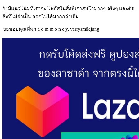
ยังมีแนวโน้มที่เราจะ โฟกัสในสิ่งที่เราสนใจมากๆ จริงๆ และตัด
สิ่งที่ไม่จำเป็น ออกไปได้มากกว่าเดิม
ขอขอบคุณที่มา a o m m o n e y, verrysmilejung