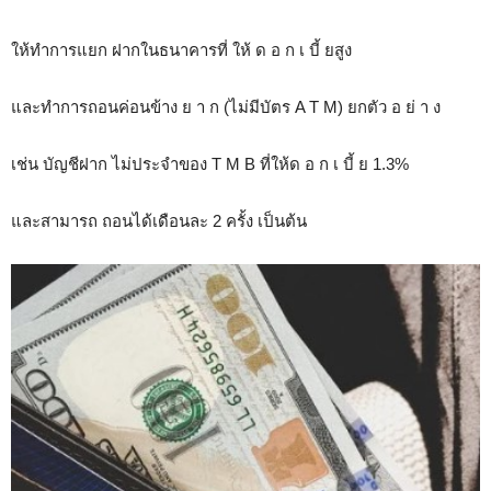
ให้ทำการแยก ฝากในธนาคารที่ ให้ ด อ ก เ บี้ ยสูง
และทำการถอนค่อนข้าง ย า ก (ไม่มีบัตร A T M) ยกตัว อ ย่ า ง
เช่น บัญชีฝาก ไม่ประจำของ T M B ที่ให้ด อ ก เ บี้ ย 1.3%
และสามารถ ถอนได้เดือนละ 2 ครั้ง เป็นต้น