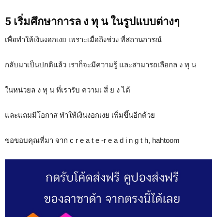
5 เริ่มศึกษาการล ง ทุ น ในรูปแบบต่างๆ
เพื่อทำให้เงินงอกเงย เพราะเมื่อถึงช่วง ที่สถานการณ์
กลับมาเป็นปกติแล้ว เราก็จะมีความรู้ และสามารถเลือกล ง ทุ น
ในหน่วยล ง ทุ น ที่เรารับ ความเ สี่ ย ง ได้
และแถมมีโอกาส ทำให้เงินงอกเงย เพิ่มขึ้นอีกด้วย
ขอขอบคุณที่มา จาก c r e a t e -r e a d i n g t h, hahtoom