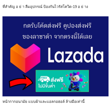
ที่สำคัญ อ ย่ า ลืมอุปกรณ์ ป้องกันไวรัสโควิด-19 อ ย่ าง
หน้ากากอนามัย แบบผ้าและแอลกอฮอล์ ล้างมือเท่านี้