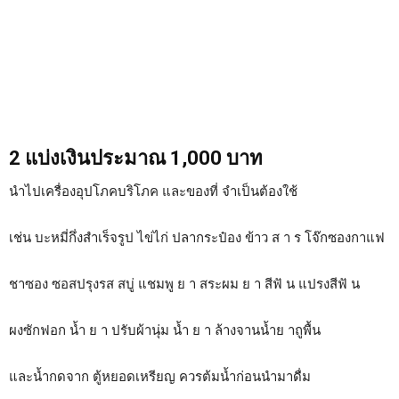
2 แบ่งเงินประมาณ 1,000 บาท
นำไปเครื่องอุปโภคบริโภค และของที่ จำเป็นต้องใช้
เช่น บะหมี่กึ่งสำเร็จรูป ไข่ไก่ ปลากระป๋อง ข้าว ส า ร โจ๊กซองกาแฟ
ชาซอง ซอสปรุงรส สบู่ แชมพู ย า สระผม ย า สีฟั น แปรงสีฟั น
ผงซักฟอก น้ำ ย า ปรับผ้านุ่ม น้ำ ย า ล้างจานน้ำย าถูพื้น
และน้ำกดจาก ตู้หยอดเหรียญ ควรต้มน้ำก่อนนำมาดื่ม