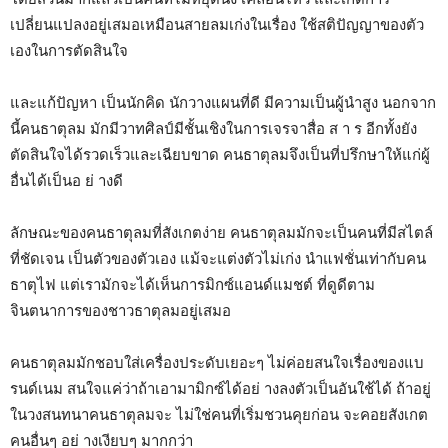
เปลี่ยนแปลงอยู่เสมอเหมือนสายลมเก่งในเรื่อง ใช้สติปัญญาของตัว
เองในการตัดสินใจ
และแก้ปัญหา เป็นนักคิด นักวางแผนที่ดี มีความเป็นผู้นำสูง นอกจาก
นี้คนธาตุลม มักมีวาทศิลป์มีชั้นเชิงในการเจรจาสื่อ ส า ร อีกทั้งยัง
ตัดสินใจได้รวดเร็วและเฉียบขาด คนธาตุลมจึงเป็นที่ปรึกษาให้แก่ผู้
อื่นได้เป็นอ ย่ างดี
ลักษณะของคนธาตุลมที่สังเกตง่าย คนธาตุลมมักจะเป็นคนที่มีสไตล์
ที่ชัดเจน เป็นตัวของตัวเอง แม้จะแต่งตัวไม่เก่ง นำแฟชั่นเท่ากับคน
ธาตุไฟ แต่เรามักจะได้เห็นการมิกซ์แอนด์แมชต์ ที่ดูดีตาม
จินตนาการของชาวธาตุลมอยู่เสมอ
คนธาตุลมมักชอบใส่เครื่องประดับเยอะๆ ไม่ค่อยสนใจเรื่องของแบ
รนด์เนม สนใจแค่ว่าถ้าเอามามิกซ์ได้อย่ างลงตัวเป็นอันใช้ได้ ถ้าอยู่
ในวงสนทนาคนธาตุลมจะ ไม่ใช่คนที่เริ่มชวนคุยก่อน จะคอยสังเกต
คนอื่นๆ อย่ างเงียบๆ มากกว่า