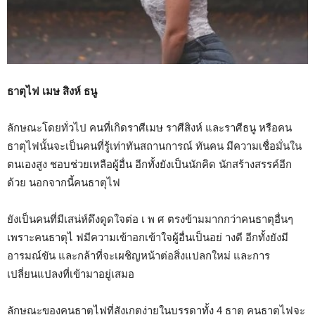
ธาตุไฟ เมษ สิงห์ ธนู
ลักษณะโดยทั่วไป คนที่เกิดราศีเมษ ราศีสิงห์ และราศีธนู หรือคน
ธาตุไฟนั้นจะเป็นคนที่รู้เท่าทันสถานการณ์ ทันคน มีความเชื่อมั่นใน
ตนเองสูง ชอบช่วยเหลือผู้อื่น อีกทั้งยังเป็นนักคิด นักสร้างสรรค์อีก
ด้วย นอกจากนี้คนธาตุไฟ
ยังเป็นคนที่มีเสน่ห์ดึงดูดใจต่อ เ พ ศ ตรงข้ามมากกว่าคนธาตุอื่นๆ
เพราะคนธาตุไ ฟมีความเข้าอกเข้าใจผู้อื่นเป็นอย่ างดี อีกทั้งยังมี
อารมณ์ขัน และกล้าที่จะเผชิญหน้าต่อสิ่งแปลกใหม่ และการ
เปลี่ยนแปลงที่เข้ามาอยู่เสมอ
ลักษณะของคนธาตุไฟที่สังเกตง่ายในบรรดาทั้ง 4 ธาตุ คนธาตุไฟจะ