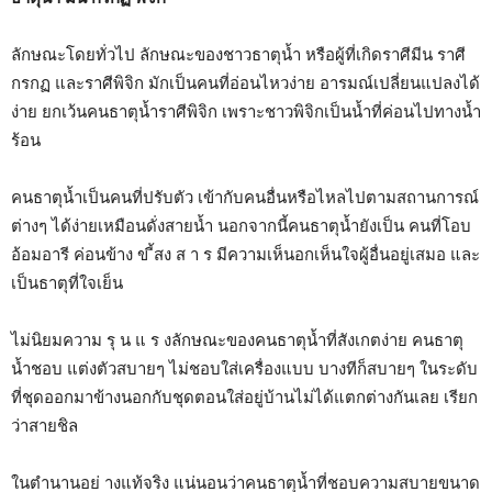
ลักษณะโดยทั่วไป ลักษณะของชาวธาตุน้ำ หรือผู้ที่เกิดราศีมีน ราศี
กรกฏ และราศีพิจิก มักเป็นคนที่อ่อนไหวง่าย อารมณ์เปลี่ยนแปลงได้
ง่าย ยกเว้นคนธาตุน้ำราศีพิจิก เพราะชาวพิจิกเป็นน้ำที่ค่อนไปทางน้ำ
ร้อน
คนธาตุน้ำเป็นคนที่ปรับตัว เข้ากับคนอื่นหรือไหลไปตามสถานการณ์
ต่างๆ ได้ง่ายเหมือนดั่งสายน้ำ นอกจากนี้คนธาตุน้ำยังเป็น คนที่โอบ
อ้อมอารี ค่อนข้าง ข ี้สง ส า ร มีความเห็นอกเห็นใจผู้อื่นอยู่เสมอ และ
เป็นธาตุที่ใจเย็น
ไม่นิยมความ รุ น แ ร งลักษณะของคนธาตุน้ำที่สังเกตง่าย คนธาตุ
น้ำชอบ แต่งตัวสบายๆ ไม่ชอบใส่เครื่องแบบ บางทีก็สบายๆ ในระดับ
ที่ชุดออกมาข้างนอกกับชุดตอนใส่อยู่บ้านไม่ได้แตกต่างกันเลย เรียก
ว่าสายชิล
ในตำนานอย่ างแท้จริง แน่นอนว่าคนธาตุน้ำที่ชอบความสบายขนาด