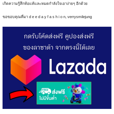
เกิดความรู้สึกท้อแท้และหมดกำลังใจเอาง่ายๆ อีกด้วย
ขอขอบคุณที่มา d e e d a y f a s h i o n, verrysmilejung