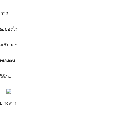
งการ
ม่ชอบอะไร
เชียวล่ะ
ันของตน
ให้กัน
อย่ างจาก