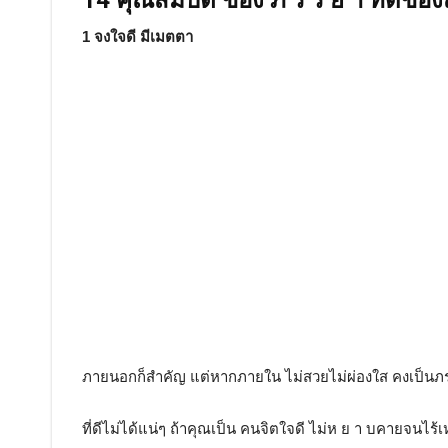
14 คุณสมบัติ ของ ภ ร ร ย า ที่ดีของ
1 จงใจดี มีเมตตา
ภายนอกก็สำคัญ แต่หากภายใน ไม่สวยไม่ผ่องใส คงเป็นภ
ที่ดีไม่ได้แน่ๆ ถ้าคุณเป็น คนจิตใจดี ไม่ห ย า บคายจนไร้