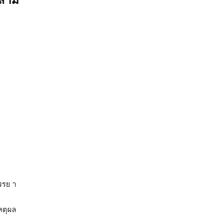
สามี
รรย า
เหตุผล