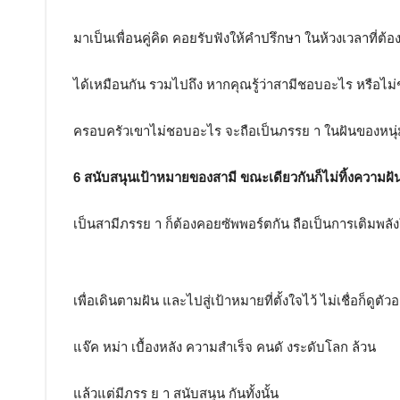
มาเป็นเพื่อนคู่คิด คอยรับฟังให้คำปรึกษา ในห้วงเวลาที่ต้อ
ได้เหมือนกัน รวมไปถึง หากคุณรู้ว่าสามีชอบอะไร หรือไ
ครอบครัวเขาไม่ชอบอะไร จะถือเป็นภรรย า ในฝันของหนุ่ม
6 สนับสนุนเป้าหมายของสามี ขณะเดียวกันก็ไม่ทิ้งความฝ
เป็นสามีภรรย า ก็ต้องคอยซัพพอร์ตกัน ถือเป็นการเติมพลัง
เพื่อเดินตามฝัน และไปสู่เป้าหมายที่ตั้งใจไว้ ไม่เชื่อก็ดูตัว
แจ๊ค หม่า เบื้องหลัง ความสำเร็จ คนดั งระดับโลก ล้วน
แล้วแต่มีภรร ย า สนับสนุน กันทั้งนั้น