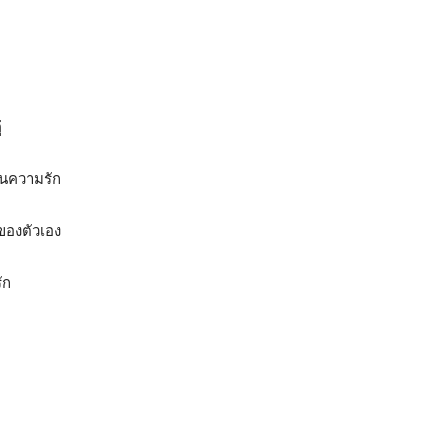
่
อนความรัก
 ของตัวเอง
ัก