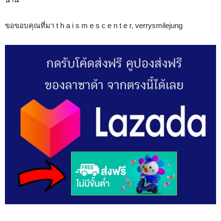
ขอขอบคุณที่มา t h a i s m e s c e n t e r, verrysmilejung