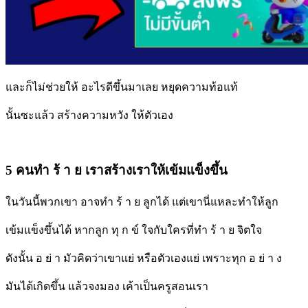
และก็ไม่ช่วยให้ อะไรดีขึ้นมาเลย หยุดความท้อแท้
นั้นซะแล้ว สร้างความหวัง ให้ตัวเอง
5 คนทำ ร้ า ย เราสร้างเราให้เข้มแข็งขึ้น
ในวันนี้พวกเขา อาจทำ ร้ า ย ลูกได้ แต่เขานี่แหละทำให้ลูก
เข้มแข็งขึ้นได้ หากลูก ทุ ก ข์ ใจกับใครที่ทำ ร้ า ย จิตใจ
ดังนั้น อ ย่ า มัวคิดว่าเขาแย่ หรือตัวเองแย่ เพราะทุก อ ย่ า ง
มันได้เกิดขึ้น แล้วจงมอง เค้าเป็นครูสอนเรา