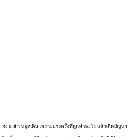
จง อ ย่ า หยุดเดิน เพราะบางครั้งที่ลูกทำอะไร แล้วเกิดปัญหา