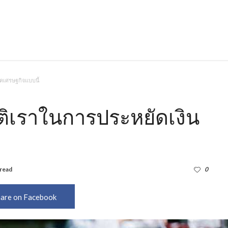
ุคเศรษฐกิจแบบนี้
นสติเราในการประหยัดเงิน
 read
1,634
0
are on Facebook