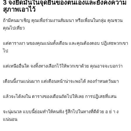
3 จงยึดมั่นในจุดยืนของตนเองและยังคงความ
สุภาพเอาไว้
ถ้ามีคนมาเชิญ คุณเพื่อร่วมงานสัมมนา หรือเพื่อนในกลุ่ม คุณชวน
คุณไปเที่ยว
แต่ตารางงา นของคุณแน่นทั้งเดือน และคุณต้องตอบ ปฎิเสธพวกเขา
ไป
แต่เหนืออื่นใด จงทิ้งทางเลือกไว้ให้พวกเขาด้วย คุณอาจจะบอกว่า
เดือนนี้งานแน่นมาก แต่เดือนหน้าน่าจะพอได้ ลองกำหนดวันมา
แล้วจะได้ลงใน ตารางของเดือนถัดไปให้เลย การปฎิเสธที่แสน
จะนุ่มนวล แบบนี้ย่อมทำให้คนฟัง รู้สึกไปในทางที่ดีด้วย อ ย่ า ง
แน่นอน