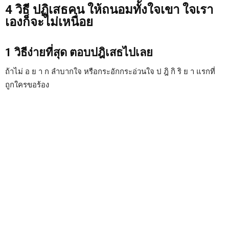
4 วิธี ปฏิเสธคน ให้ถนอมทั้งใจเขา ใจเรา
เองก็จะไม่เหนื่อย
1 วิธีง่ายที่สุด ตอบปฎิเสธไปเลย
ถ้าไม่ อ ย า ก ลำบากใจ หรือกระอักกระอ่วนใจ ป ฎิ กิ ริ ย า แรกที่
ถูกใครขอร้อง