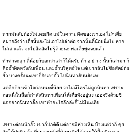
หากมันลับต้องไม่เคยเกิด แม้ในความคิดของเราเอง ไม่ๆเตี่ย
หมายถึงว่า เตี่ยนั้นจะไม่เอาไปเล่าต่อ จากนั้นตี๋น้อยนิ่งไป หาก
ไม่เล่าแล้ว จะไปอึดอัดไม่รู้ด้วยนะ พอเตี่ยพูดจบแล้ว
ทำท่าจะลุก ตี๋น้อยก็บอกว่าเล่าก็ได้ครับ ถ้า อ ย่ า ง นั้นก็เล่ามา ก็
คืออั๊วผิดหวังกับเพื่อน และอั๊วบริสุทธ์ใจ แต่เขากลับไม่ซื่อสัตย์ต่อ
อั๊ว บางครั้งนะเขาก็ยังเอาอั๊ว ไปนินทาลับหลังเลย
แต่คือต้องเข้าใจก่อนนะตี๋น้อย ว่าไม่มีใครไม่ถูกนินทา เพราะ
ตอนนี้นั้นลื้อก็กำลังนินทาเพื่อนให้เตี่ยฟังอยู่นะ เอ่อจริงด้วยซิ
นอกจากนินทาลื้อ เขาทำอะไรอีกล่ะก็ไม่มีนะเตี่ย
เพราะต่อหน้าอั๊ว เขาก็ปกติดี แต่อาจมีห่างเหิน บ้างแต่ว่าก็ คุย
กันได้ปกติ แล้วเตี่ยมองหน้าตี๋น้อย เตี่ยได้สอนให้ลื้อ รั ก ษ า