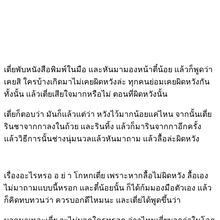
เตี่ยพับหนังสือพิมพ์ในมือ และหันมามองหน้าตี๋น้อย แล้วก็พูดว่า
เคยสิ ใครบ้างเกิดมาไม่เคยผิดหวังล่ะ ทุกคนย่อมเคยผิดหวังกัน
ทั้งนั้น แล้วเตี่ยเสียใจมากหรือไม่ ตอนที่ผิดหวังนั้น
เตี่ยก็ตอบว่า มันก็แล้วแต่ว่า หวังไว้มากน้อยแค่ไหน จากนั้นเตี่ย
รินชาจากกาลงในถ้วย และรินทิ้ง แล้วก็มารินจากกาอีกครั้ง
แล้ววิธีการนั้นช่างนุ่มนวลแล้วหันมาถาม แล้วลื้อล่ะผิดหวัง
เรื่องอะไรหรอ อ ย่ า โกหกเตี่ย เพราะหากลื้อไม่ผิดหวัง ลื้อเอง
ไม่มาถามแบบนี้หรอก และตี๋น้อยนั้น ก็ได้ก้มมองมือตัวเอง แล้ว
ก็คิดทบทวนว่า ควรบอกดีไหมนะ และเตี่ยได้พูดขึ้นว่า