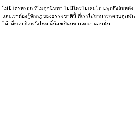
ไม่มีใครหรอก ที่ไม่ถูกนินทา ไม่มีใครไม่เคยโด นพูดถึงลับหลัง
และเราต้องรู้จักกฎของธรรมชาตินี้ ที่เราไม่สามารถควบคุมมัน
ได้ เตี่ยเคยผิดหวังไหม ตี๋น้อยเปิดบทสนทนา ตอนนั้น