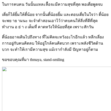
ในการคบคน วันนั้นแหละลื้อจะมีความสุขที่สุด พอเตี่ยพูดจบ
เตี่ยก็ได้ยิ้มให้ตี๋น้อย จากนั้นตี๋น้อยยิ้ม และตอบเตี่ยในใจว่า ตี๋น้อย
จะพย าย ามนะ จะจำคำสอนเอาไว้ว่าคบคนให้สิ่งที่ดีที่สุด
ทำงาน อ ย่ า ง เต็มที่ คาดหวังให้น้อยที่สุด เพราะสักวัน
ตี๋น้อยอาจเดินไปถึงทาง ที่ไม่คิดจะหวังอะไรอีกแล้ว หลีกเลี่ยง
การอยู่กับคนคิดลบ ให้อยู่ใกล้คนคิดบวก เพราะพลังชีวิตด้าน
บวก จะทำให้เรามีความสุข แม้เรากำลังมี ปัญหาอยู่ก็ตาม
ขอขอบคุณที่มา thmaya, stand-smiling