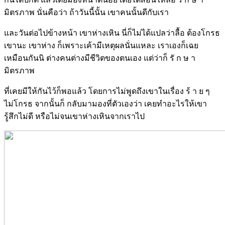
มิตรภาพ นั่นคือว่า ถ้าวันนี้นั้น เขาคนนั้นดีกับเรา
และวันต่อไปข้างหน้า เขาห่างเหิน นี่ก็ไม่ได้แปลว่าลื้อ ต้องโกรธ
เขานะ เขาห่าง ก็เพราะเค้ามีเหตุผลนั่นแหละ เราเองก็เฉย
เหมือนกันนิ ต่างคนต่างมีชีวิตของตนเอง แต่ว่าก็ รั ก ษ า
มิตรภาพ
ที่เคยมีให้กันไว้ก็พอแล้ว โดยการไม่พูดถึงเขาในเรื่อง ร้ า ย ๆ
ไม่โกรธ จากนั้นก็ กลับมามองที่ตัวเองว่า เคยทำอะไรให้เขา
รู้สึกไม่ดี หรือไม่จนเขาห่างเหินจากเราไป