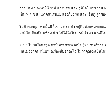
การเป็นตัวเองทำให้เรามี ความสุข และ ภูมิใจในตัวเอง แต
เป็น ทุ ก ข์ แม้แต่คนนิสัยแย่ๆเองก็ยัง รัก และ เอ็นดู ลูกข
ในตัวของทุกๆคนนั้นมีทั้งขาว และ ดำ อยู่ที่แต่ละคนจะยอมให้ 
ว่าดีนัก ก็ยังมีคนชัง อ ย่ า ไปใส่ใจกับการตีค่า จากคนที่ไม่
อ ย่ า ไปสนใจคำพูด คำนินทา จากคนที่ไม่รู้จักเราจริงๆ ม
มันไม่รู้จักคนๆนั้นดีพอเรื่องนี้บอกอะไร ไม่ว่าคุณจะเป็นใค