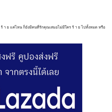
้ า ย แค่ไหน ก็ยังมีคนที่รักคุณเสมอไม่มีใคร ร้ า ย ไปทั้งหมด หรือ