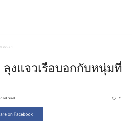
รียนจบนอก
) ลุงแจวเรือบอกกับหนุ่มที่
cond read
2,646
1
are on Facebook