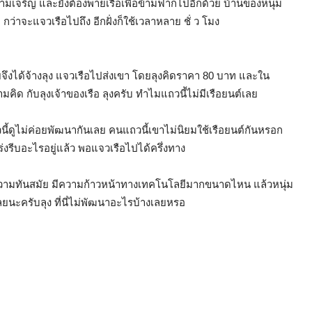
วามเจริญ และยังต้องพายเรือเพื่อข้ามฟากไปอีกด้วย บ้านของหนุ่ม
กว่าจะแจวเรือไปถึง อีกฝั่งก็ใช้เวลาหลาย ชั่ ว โมง
อยจึงได้จ้างลุง แจวเรือไปส่งเขา โดยลุงคิดราคา 80 บาท และใน
คิด กับลุงเจ้าของเรือ ลุงครับ ทำไมแถวนี้ไม่มีเรือยนต์เลย
ถวนี้ดูไม่ค่อยพัฒนากันเลย คนแถวนี้เขาไม่นิยมใช้เรือยนต์กันหรอก
่งรีบอะไรอยู่แล้ว พอแจวเรือไปได้ครึ่งทาง
ว่ามีความทันสมัย มีความก้าวหน้าทางเทคโนโลยีมากขนาดไหน แล้วหนุ่ม
ลยนะครับลุง ที่นี่ไม่พัฒนาอะไรบ้างเลยหรอ