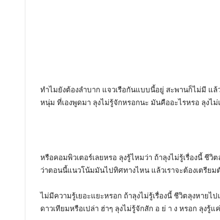
ทำไมยังต้องลำบาก แจวเรือกันแบบนี้อยู่ สะพานก็ไม่มี แล้วล
หนุ่ม ที่เองพูดมา ลุงไม่รู้จักหรอกนะ มันคืออะไรหรอ ลุงไม่เ
หรือคอมพิวเตอร์เลยหรอ ลุงรู้ไหมว่า ถ้าลุงไม่รู้เรื่องนี้ ชี
ว่าตอนนี้แนวโน้มมันไปทิศทางไหน แล้วเราจะต้องเตรียมตัว อ
ไม่มีความรู้เยอะแยะหรอก ถ้าลุงไม่รู้เรื่องนี้ ชีวิตลุงหายไป
ดาวเทียมหรือเปล่า ฮ่าๆ ลุงไม่รู้จักสัก อ ย่ า ง หรอก ลุงรู