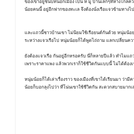
ของเขาอยู่ชนบทนอกเมือง เป็น ห มู่ บ้านเล็กๆที่ห่างไกลค
น้อยคนนี้ อยู่อีกฟากของทะเล จึงต้องนั่งเรือแจวข้ามทางไป 
และแถวนี้ชาวบ้านเขา ไม่นิยมใช้เรือยนต์กันด้วย หนุ่มน้
ระหว่างแจวเรือไป หนุ่มน้อยก็ได้พูดไถ่ถาม แลกเปลี่ยนความ
ยังต้องแจวเรือ กันอยู่อีกหรอครับ นี่ก็หลายปีแล้ว ทำไมแ
เพราะราคาแพง แล้วพวกเราก็ใช้ชีวิตกันแบบนี้ ไม่ได้ต้องเร
หนุ่มน้อยก็ได้เล่าเรื่องราว ของเมืองที่เขาได้เรียนมา 
น้อยก็บอกลุงไปว่า ที่โน่นเขาใช้ชีวิตกัน สะดวกสบายมากเ