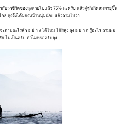
้ เท่ากับว่าชีวิตของลุงหายไปแล้ว 75% นะครับ แล้วจู่ๆก็เกิดลมพายุขึ้น
ไกล ลุงจึงได้มองหน้าหนุ่มน้อย แล้วถามไปว่า
จะถามอะไรสัก อ ย่ า ง ได้ไหม ได้สิลุง ลุง อ ย า ก รู้อะไร ถามผม
สัย ไม่เป็นครับ ทำไมหรอครับลุง