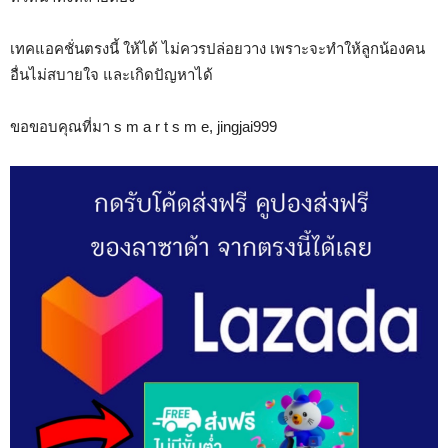
เทคแอคชั่นตรงนี้ ให้ได้ ไม่ควรปล่อยวาง เพราะจะทำให้ลูกน้องคน
อื่นไม่สบายใจ และเกิดปัญหาได้
ขอขอบคุณที่มา s m a r t s m e, jingjai999