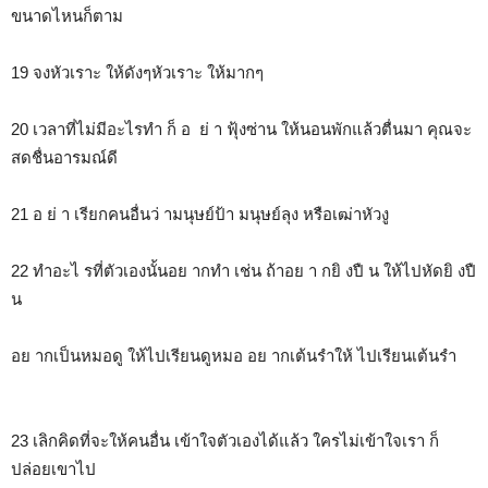
ขนาดไหนก็ตาม
19 จงหัวเราะ ให้ดังๆหัวเราะ ให้มากๆ
20 เวลาที่ไม่มีอะไรทำ ก็ อ ย่ า ฟุ้งซ่าน ให้นอนพักแล้วตื่นมา คุณจะ
สดชื่นอารมณ์ดี
21 อ ย่ า เรียกคนอื่นว่ ามนุษย์ป้า มนุษย์ลุง หรือเฒ่าหัวงู
22 ทำอะไ รที่ตัวเองนั้นอย ากทำ เช่น ถ้าอย า กยิ งปื น ให้ไปหัดยิ งปื
น
อย ากเป็นหมอดู ให้ไปเรียนดูหมอ อย ากเต้นรำให้ ไปเรียนเต้นรำ
23 เลิกคิดที่จะให้คนอื่น เข้าใจตัวเองได้แล้ว ใครไม่เข้าใจเรา ก็
ปล่อยเขาไป