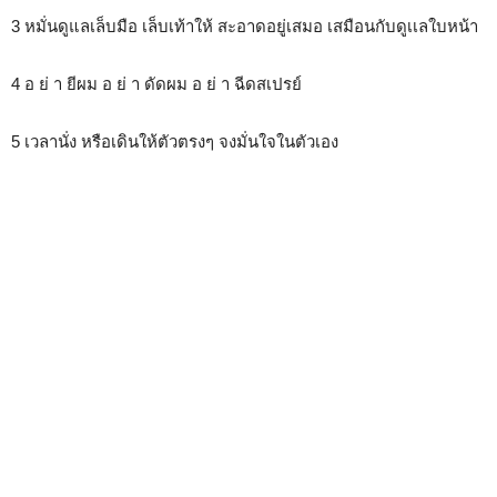
3 หมั่นดูแลเล็บมือ เล็บเท้าให้ สะอาดอยู่เสมอ เสมือนกับดูเเลใบหน้า
4 อ ย่ า ยีผม อ ย่ า ดัดผม อ ย่ า ฉีดสเปรย์
5 เวลานั่ง หรือเดินให้ตัวตรงๆ จงมั่นใจในตัวเอง