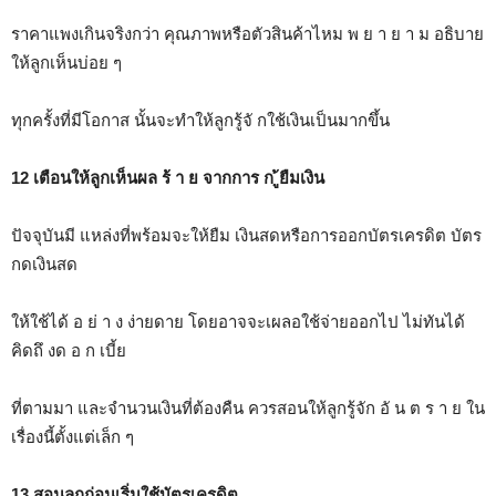
ราคาแพงเกินจริงกว่า คุณภาพหรือตัวสินค้าไหม พ ย า ย า ม อธิบาย
ให้ลูกเห็นบ่อย ๆ
ทุกครั้งที่มีโอกาส นั้นจะทำให้ลูกรู้จั กใช้เงินเป็นมากขึ้น
12 เตือนให้ลูกเห็นผล ร้ า ย จากการ ก ู้ยืมเงิน
ปัจจุบันมี แหล่งที่พร้อมจะให้ยืม เงินสดหรือการออกบัตรเครดิต บัตร
กดเงินสด
ให้ใช้ได้ อ ย่ า ง ง่ายดาย โดยอาจจะเผลอใช้จ่ายออกไป ไม่ทันได้
คิดถึ งด อ ก เบี้ย
ที่ตามมา และจำนวนเงินที่ต้องคืน ควรสอนให้ลูกรู้จัก อั น ต ร า ย ใน
เรื่องนี้ตั้งแต่เล็ก ๆ
13 สอนลูกก่อนเริ่มใช้บัตรเครดิต