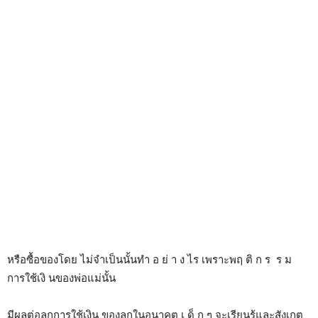
หรือซื้อของโดย ไม่จำเป็นนั้นทำ อ ย่ า ง ไร เพราะพฤ ติ ก ร ร ม
การใช้เงิ นของพ่อแม่นั้น
มีผลต่อลูกการใช้เงิน ของลูกในอนาคต เ ด็ ก ๆ จะเรียนรู้และสังเกต