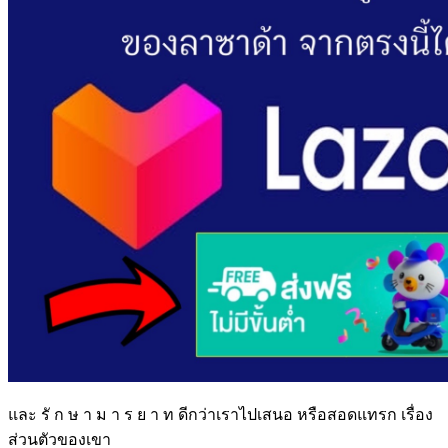
และ รั ก ษ า ม า ร ย า ท ดีกว่าเราไปเสนอ หรือสอดแทรก เรื่อง
ส่วนตัวของเขา