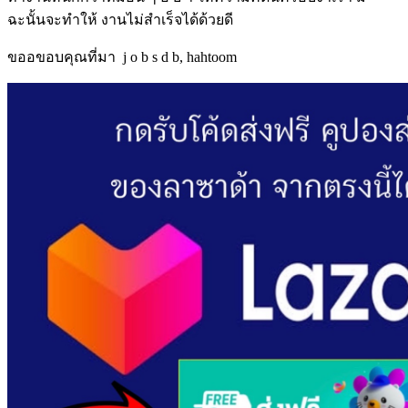
ฉะนั้นจะทำให้ งานไม่สำเร็จได้ด้วยดี
ขออขอบคุณที่มา j o b s d b, hahtoom