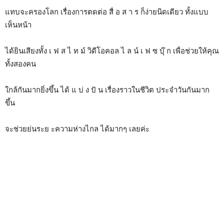
แทบจะครองโลก เรื่องการตดต่อ สื่ อ ส า ร ก็ง่ายนิดเดียว ทั้งแบบ
เห็นหน้า
ได้ยินเสียงทั้ง เ ฟ ส ไ ท ม์ วิดีโอคอล ไ ล น์ เ ฟ ซ บุ๊ ก เพื่อช่วยให้คุณ
ทั้งสองคน
ใกล้กันมากยิ่งขึ้น ได้ แ บ่ ง ปั น เรื่องราวในชีวิต ประจำวันกันมาก
ขึ้น
จะช่วยย่นระย ะความห่างไกล ได้มากๆ เลยค่ะ