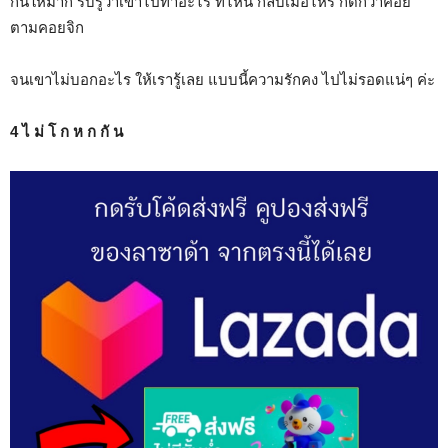
กันให้มาก รับรู้ว่าเขาไปทำอะไร ที่ไหน กลับเมื่อไหร่ ก็ดีกว่าคอย
ตามคอยจิก
จนเขาไม่บอกอะไร ให้เรารู้เลย แบบนี้ความรักคง ไปไม่รอดแน่ๆ ค่ะ
4 ไ ม่ โ ก ห ก กั น