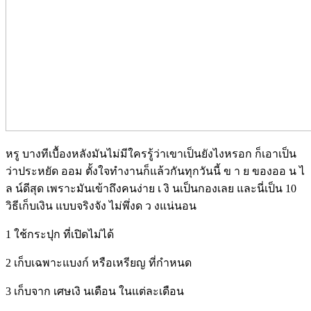
หรู บางทีเบื้องหลังมันไม่มีใครรู้ว่าเขาเป็นยังไงหรอก ก็เอาเป็น
ว่าประหยัด ออม ตั้งใจทำงานก็แล้วกันทุกวันนี้ ข า ย ของออ น ไ
ล น์ดีสุด เพราะมันเข้าถึงคนง่าย เ งิ นเป็นกองเลย และนี่เป็น 10
วิธีเก็บเงิน แบบจริงจัง ไม่พึ่งด ว งแน่นอน
1 ใช้กระปุก ที่เปิดไม่ได้
2 เก็บเฉพาะแบงก์ หรือเหรียญ ที่กำหนด
3 เก็บจาก เศษเงิ นเดือน ในแต่ละเดือน