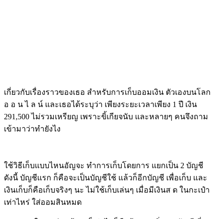
เกี่ยวกับเรื่องราวของเธอ สำหรับการเก็บออมเงิน ตัวเองบนโลก
อ อ น ไ ล น์ และเธอได้ระบุว่า เพียงระยะเวลาเพียง 1 ปี เงิน
291,500 ไม่รวมเหรียญ เพราะขิ้เกียจนับ และหลายๆ คนจึงถาม
เข้ามาว่าทำยังไง
ใช้วิธีเก็บแบบไหนอัญจะ ทำการเก็บโดยการ แยกเป็น 2 บัญชี
ดังนี้ บัญชีแรก ก็คือจะเป็นบัญชีใช้ แล้วก็อีกบัญชี เพื่อเก็บ และ
เงินเก็บก็คือเก็บจริงๆ นะ ไม่ใช้เก็บเล่นๆ เมื่อมีเงินส ด ในกะเป๋า
เท่าไหร่ ใส่ออมสินหมด