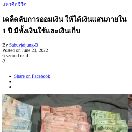
แนวคิดชีวิต
เคล็ดลับการออมเงิน ให้ได้เงินแสนภายใน
1 ปี มีทั้งเงินใช้และเงินเก็บ
By
Sabuyjaijung-B
Posted on
June 23, 2022
6 second read
0
1,629
Share on Facebook