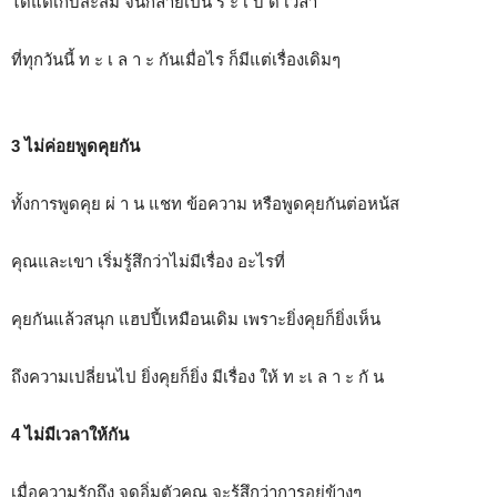
ได้แต่เก็บสะสม จนกลายเป็น ร ะ เ บิ ด เวลา
ที่ทุกวันนี้ ท ะ เ ล า ะ กันเมื่อไร ก็มีแต่เรื่องเดิมๆ
3 ไม่ค่อยพูดคุยกัน
ทั้งการพูดคุย ผ่ า น แชท ข้อความ หรือพูดคุยกันต่อหน้ส
คุณและเขา เริ่มรู้สึกว่าไม่มีเรื่อง อะไรที่
คุยกันแล้วสนุก แฮปปี้เหมือนเดิม เพราะยิ่งคุยก็ยิ่งเห็น
ถึงความเปลี่ยนไป ยิ่งคุยก็ยิ่ง มีเรื่อง ให้ ท ะเ ล า ะ กั น
4 ไม่มีเวลาให้กัน
เมื่อความรักถึง จุดอิ่มตัวคุณ จะรู้สึกว่าการอยู่ข้างๆ