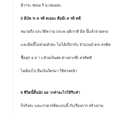
มีวาระ ซ่อนเ ร้ น เสมอค่ะ
5 มีบัต รเ ค รดิ ตเยอะ คือมีเ ค รดิ ตดี
หมายถึง ประวัติความ ประพ ฤติเราดี มีห นี้แล้วจ่ายตรง
และมีหนี้ไม่ท่วมหัวค่ะ ไม่ได้เกี่ยวกับ จำนวนบั ตรเ ครดิต
ซื้อทุก อ ย่ า ง ด้วยเงินสด ต่างหากที่เ ครดิตดี
ไม่ต้องไป ยืมเงินใครมา ใช้ล่วงหน้า
6 ชีวิตนี้สั้นนัก อย ากทำอะไรให้รีบทำ
ก็จริงค่ะ และเราควรคิดแบบนี้ กับเรื่องการ สร้างงาน