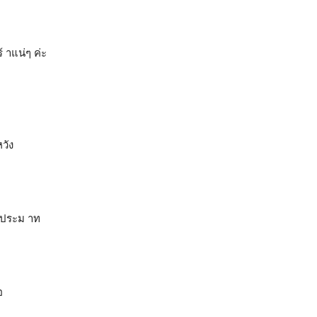
้ าแน่ๆ ค่ะ
หวัง
ม่ประม าท
อ