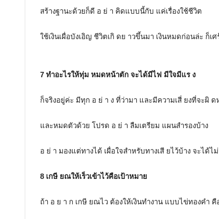
สร้างฐานะด้วยก็ดี อ ย่ า คิดแบบนี้กับ แค่เรื่องใช้ชีวิต
ใช้เงินเผื่อบังเอิญ ชีวิตเกิ ดย าวขึ้นมา เงินหมดก่อนล่ะ ก็เศร
7 ทำอะไรให้ทุ่ม หมดหน้าตัก จะได้มีไฟ มีใจมีแร ง
ก็จริงอยู่ค่ะ มีทุก อ ย่ า ง ที่ว่ามา และมีความเสี่ ยงที่จะผิ ด
และหมดตัวด้วย โปรด อ ย่ า ลืมเตรียม แผนสำรองบ้าง
อ ย่ า มองแต่ทางได้ เผื่อใจสำหรับทางเสี ยไว้บ้าง จะได้ไ
8 เกษี ยณให้เร็วเข้าไว้คือเป้าหมาย
ถ้า อ ย า ก เกษี ยณไว ต้องให้เงินทำงาน แบบไข่ทองคำ คื