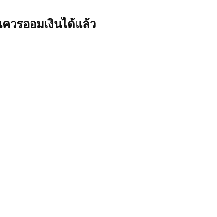
ณควรออมเงินได้แล้ว
า