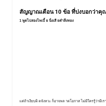
สัญญาณเตือน 10 ข้อ ที่บ่งบอกว่าคุ
1 พูดไปสองไพเบี้ ย นิ่งเสี ยตำลึงทอง
แต่ถ้าเงียบผิ ดจังหวะ ก็อาจพล าดโอกาส ไม่มีใครรู้ว่ามีเร