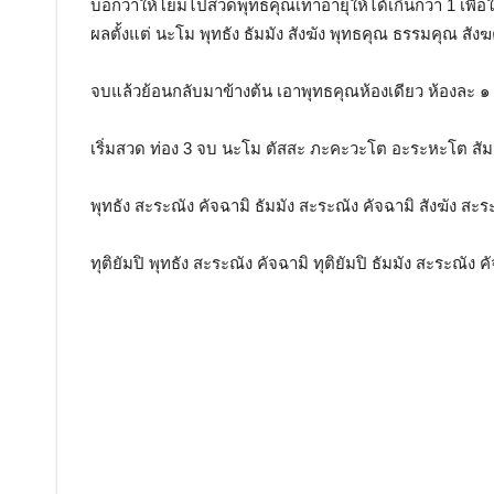
บอกว่าให้โยมไปสวดพุทธคุณเท่าอายุให้ได้เกินกว่า 1 เพื่อ
ผลตั้งแต่ นะโม พุทธัง ธัมมัง สังฆัง พุทธคุณ ธรรมคุณ สั
จบแล้วย้อนกลับมาข้างต้น เอาพุทธคุณห้องเดียว ห้องละ ๑ 
เริ่มสวด ท่อง 3 จบ นะโม ตัสสะ ภะคะวะโต อะระหะโต สัม
พุทธัง สะระณัง คัจฉามิ ธัมมัง สะระณัง คัจฉามิ สังฆัง สะร
ทุติยัมปิ พุทธัง สะระณัง คัจฉามิ ทุติยัมปิ ธัมมัง สะระณัง ค