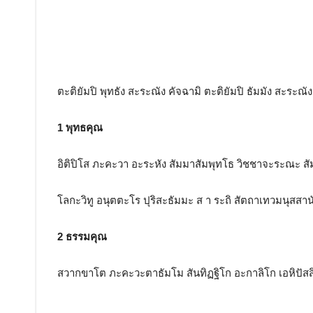
ตะติยัมปิ พุทธัง สะระณัง คัจฉามิ ตะติยัมปิ ธัมมัง สะระณัง
1 พุทธคุณ
อิติปิโส ภะคะวา อะระหัง สัมมาสัมพุทโธ วิชชาจะระณะ ส
โลกะวิทู อนุตตะโร ปุริสะธัมมะ ส า ระถิ สัตถาเทวมนุสสา
2 ธรรมคุณ
สวากขาโต ภะคะวะตาธัมโม สันทิฏฐิโก อะกาลิโก เอหิปัสสิโ