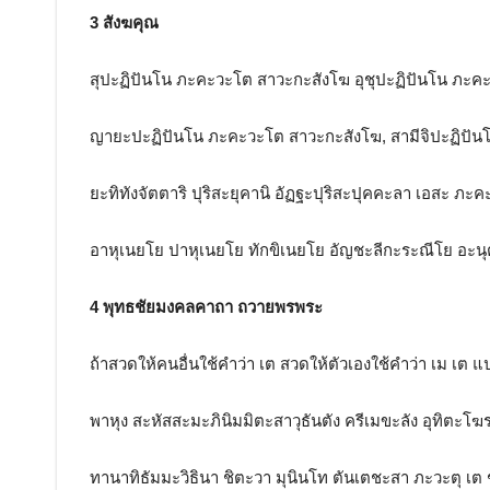
3 สังฆคุณ
สุปะฏิปันโน ภะคะวะโต สาวะกะสังโฆ อุชุปะฏิปันโน ภะค
ญายะปะฏิปันโน ภะคะวะโต สาวะกะสังโฆ, สามีจิปะฏิปั
ยะทิทังจัตตาริ ปุริสะยุคานิ อัฏฐะปุริสะปุคคะลา เอสะ ภ
อาหุเนยโย ปาหุเนยโย ทักขิเนยโย อัญชะลีกะระณีโย อะนุต
4 พุทธชัยมงคลคาถา ถวายพรพระ
ถ้าสวดให้คนอื่นใช้คำว่า เต สวดให้ตัวเองใช้คำว่า เม เต แ
พาหุง สะหัสสะมะภินิมมิตะสาวุธันตัง ครีเมขะลัง อุทิตะโ
ทานาทิธัมมะวิธินา ชิตะวา มุนินโท ตันเตชะสา ภะวะตุ เต