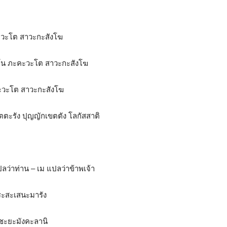
ะวะโต สาวะกะสังโฆ
นโน ภะคะวะโต สาวะกะสังโฆ
ะคะวะโต สาวะกะสังโฆ
ตะรัง ปุญญักเขตตัง โลกัสสาติ
ปลว่าท่าน – เม แปลว่าข้าพเจ้า
ฆระสะเสนะมารัง
 ชะยะมังคะลานิ