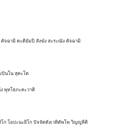
 คัจฉามิ ตะติยัมปิ สังฆัง สะระณัง คัจฉามิ
ัมปันโน สุคะโต
นัง พุทโธภะคะวาติ
ก โอปะนะยิโก ปัจจัตตังเวทิตัพโพ วิญญูหิติ