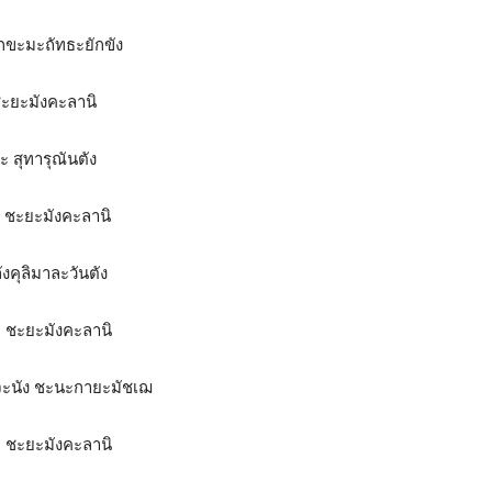
กขะมะถัทธะยักขัง
ชะยะมังคะลานิ
ะ สุทารุณันตัง
ต ชะยะมังคะลานิ
งคุลิมาละวันตัง
ต ชะยะมังคะลานิ
วะจะนัง ชะนะกายะมัชเฌ
ต ชะยะมังคะลานิ