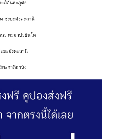
ะติอันธะภูตัง
เต ชะยะมังคะลานิ
ะเคนะ ทะมาปะยันโต
ชะยะมังคะลานิ
ทธิพะกาภิธานัง