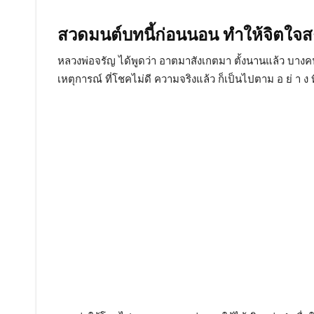
สวดมนต์บทนี้ก่อนนอน ทำให้จิตใจส
หลวงพ่อจรัญ ได้พูดว่า อาตมาสังเกตมา ตั้งนานแล้ว บางคน
เหตุการณ์ ที่โชคไม่ดี ความจริงแล้ว ก็เป็นไปตาม อ ย่ า ง 