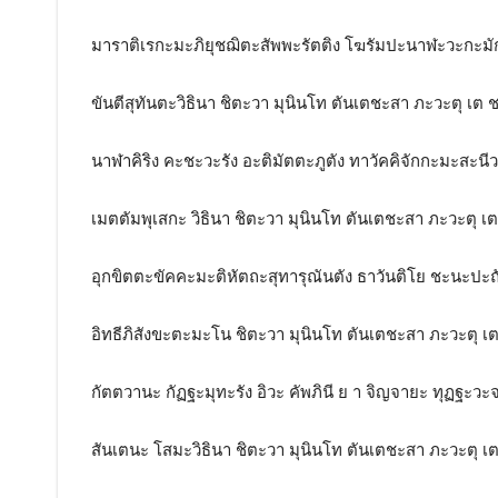
มาราติเรกะมะภิยุชฌิตะสัพพะรัตติง โฆรัมปะนาฬะวะกะมั
ขันตีสุทันตะวิธินา ชิตะวา มุนินโท ตันเตชะสา ภะวะตุ เต 
นาฬาคิริง คะชะวะรัง อะติมัตตะภูตัง ทาวัคคิจักกะมะสะนีว
เมตตัมพุเสกะ วิธินา ชิตะวา มุนินโท ตันเตชะสา ภะวะตุ เ
อุกขิตตะขัคคะมะติหัตถะสุทารุณันตัง ธาวันติโย ชะนะปะถั
อิทธีภิสังขะตะมะโน ชิตะวา มุนินโท ตันเตชะสา ภะวะตุ เ
กัตตวานะ กัฏฐะมุทะรัง อิวะ คัพภินี ย า จิญจายะ ทุฏฐะ
สันเตนะ โสมะวิธินา ชิตะวา มุนินโท ตันเตชะสา ภะวะตุ เ