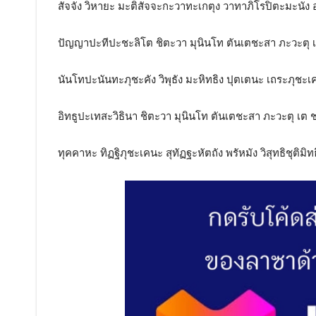
สัจจัง วิหายะ มะติสัจจะกะวาทะเกตุง วาทาภิโรปิตะมะนัง อ
ปัญญาปะทีปะชะลิโต ชิตะวา มุนินโท ตันเตชะสา ภะวะตุ 
นันโทปะนันทะภุชะคัง วิพุธัง มะหิทธิง ปุตเตนะ เถระภุช
อิทธูปะเทสะวิธินา ชิตะวา มุนินโท ตันเตชะสา ภะวะตุ เต 
ทุคคาหะ ทิฏฐิภุชะเคนะ สุทัฏฐะหัตถัง พรัหมัง วิสุทธิชุติมิ