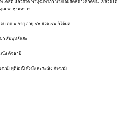
ให้ได้สติ แล้วสวด พาหุงมหากา หายเลยสติสตางค์ก็ดีขึ้น ใช้สวดได้
งฆคุณ พาหุงมหากา
จบ ต่อ ๑ อายุ อายุ ๔๐ สวด ๔๑ ก็ได้ผล
มา สัมพุทธัสสะ
ะณัง คัจฉามิ
ัจฉามิ ทุติยัมปิ สังฆัง สะระณัง คัจฉามิ