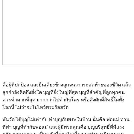
คือผู้ที่ปกป้อง และยืนเคียงข้างลูกจนวาาระสุดท้ายของชีวิต แล้ว
ลูกกำลังคิดถึงสิ่งใด บุญที่ยิ่งใหญ่ที่สุด บุญที่สำคัญที่ลูกทุกคน
ควรทำมากที่สุด มากกว่าไปทำกับใคร หรือสิ่งศักดิ์สิทธิ์ใดทั้ง
โลกนี้ ไม่ว่าจะไปไหว้พระร้อยวัด
พันวัด ได้บุญไม่เท่ากับ ทำบุญกับพระในบ้าน นั่นคือ พ่อแม่ ทาน
ที่ทำ บุญที่ทำกับพ่อแม่ และผู้มีพระคุณคือ บุญบริสุทธิ์ที่มีแรง