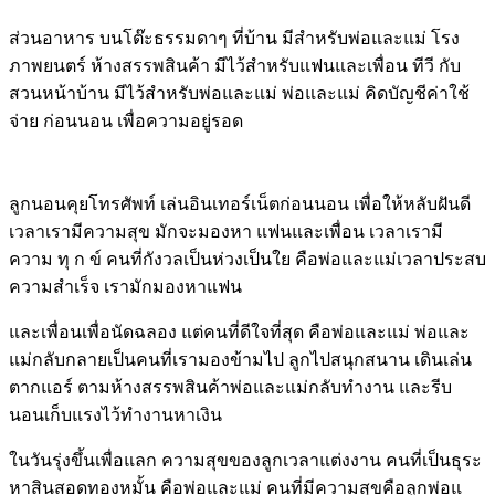
ส่วนอาหาร บนโต๊ะธรรมดาๆ ที่บ้าน มีสำหรับพ่อและแม่ โรง
ภาพยนตร์ ห้างสรรพสินค้า มีไว้สำหรับแฟนและเพื่อน ทีวี กับ
สวนหน้าบ้าน มีไว้สำหรับพ่อและแม่ พ่อและแม่ คิดบัญชีค่าใช้
จ่าย ก่อนนอน เพื่อความอยู่รอด
ลูกนอนคุยโทรศัพท์ เล่นอินเทอร์เน็ตก่อนนอน เพื่อให้หลับฝันดี
เวลาเรามีความสุข มักจะมองหา แฟนและเพื่อน เวลาเรามี
ความ ทุ ก ข์ คนที่กังวลเป็นห่วงเป็นใย คือพ่อและแม่เวลาประสบ
ความสำเร็จ เรามักมองหาแฟน
และเพื่อนเพื่อนัดฉลอง แต่คนที่ดีใจที่สุด คือพ่อและแม่ พ่อและ
แม่กลับกลายเป็นคนที่เรามองข้ามไป ลูกไปสนุกสนาน เดินเล่น
ตากแอร์ ตามห้างสรรพสินค้าพ่อและแม่กลับทำงาน และรีบ
นอนเก็บแรงไว้ทำงานหาเงิน
ในวันรุ่งขึ้นเพื่อแลก ความสุขของลูกเวลาแต่งงาน คนที่เป็นธุระ
หาสินสอดทองหมั้น คือพ่อและแม่ คนที่มีความสุขคือลูกพ่อแ