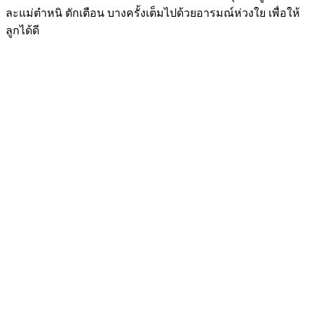
ละแม่ตำหนิ ตักเตือน บางครั้งเต็มไปด้วยอารมณ์ห่วงใย เพื่อให้
ลูกได้ดี