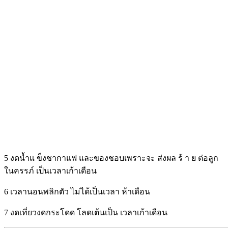
5 งดน้ำแ ข็งชากาแฟ และของชอบเพราะจะ ส่งผล ร้ า ย ต่อลูก
ในครรภ์ เป็นเวลาเก้าเดือน
6 เวลานอนพลิกตัว ไม่ได้เป็นเวลา ห้าเดือน
7 งดเที่ยวงดกระโดด โลดเต้นเป็น เวลาเก้าเดือน