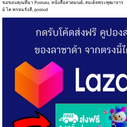
ขอขอบคุณที่มา Postsara, หนังสือสวดมนต์, สมเด็จพระพุฒาจาร
ย์ โต พรหมรังสี, postsod