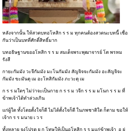
หลังจากนั้น ให้สวดบทอโหสิก ร ร ม ทุกคนต้องสวดนะบทนี้ เชื่อ
กันว่าเป็นบทที่ศักดิ์สิทธิ์มาก
บทอธิษฐานขออโหสิก ร ร ม สมเด็จพระพุฒาจารย์ โต พรหม
รังสี
กายะกัมมัง วะจีกัมมัง มะโนกัมมัง สัญจิจจะกัมมัง อะสัญจิจะ
กัมมัง ขะมันตุ เม อะโหสิกัมมัง ภะวะตุ เม
ก ร ร มใดๆ ไม่ว่าจะเป็นกาย ก ร ร ม วจีก ร ร ม มโนก ร ร ม ที่
ข้าพเจ้าได้ทำล่วงเกิน
แก่ผู้ใด ทั้งโดยตั้งใจก็ดี ไม่ได้ตั้งใจก็ดี ในภพชาติใด ก็ตาม ขอให้
เจ้าก ร ร มนาย เ ว ร
ทั้งหลาย จงโปรด ย ก โทษให้เป็นอโหสิก ร ร มแก่ข้าพเจ้า อ ย่