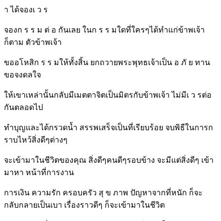
า ได้จองเ ว ร
จองก ร ร ม ต่ อ กันเลย ในก ร ร มใดที่ใครๆได้ทำแก่ข้าพเจ้า
ก็ตาม ตัวข้าพเจ้า
ขออโหสิก ร ร มให้ทั้งสิ้น ยกถวายพระพุทธเจ้าเป็น อ ภั ย ทาน
ขอจงดลใจ
ให้เขาเหล่านั้นกลับมีเมตตาจิตเป็นมิตรกับข้าพเจ้า ไม่มีเ ว รต่อ
กันตลอดไป
ทำบุญและได้กรวดน้ำ สรรพเสร็จเป็นที่เรียบร้อย จบพิธีในการก
ราบไหว้สิ่งดีๆต่างๆ
จะเข้ามาในชีวิตของคุณ สิ่งดีๆคนดีๆรอบข้าง จะมีแต่สิ่งดีๆ เข้า
มาหา หน้าที่การงาน
การเงิน ความรัก ครอบครัว สุ ข ภาพ ปัญหาจากที่หนัก ก็จะ
กลับกลายเป็นเบา เรื่องราวดีๆ ก็จะเข้ามาในชีวิต