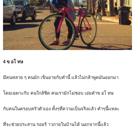
4 ข อโ ทษ
มีคนหลาย ๆ คนมัก เขินอายกับคำนี้ แล้วไม่กล้าพูดมันออกมา
โดยเฉพาะกับ คนใกล้ชิด คนเรามักไม่ชอบ เอ่ยคำข อโ ทษ
กับคนในครอบครัวตัวเอง ทั้งๆที่ความเป็นจริงแล้ว คำๆนี้แหละ
ที่จะช่วยประสาน รอยร้ าวภายในบ้านได้ นอกจากนี้แล้ว