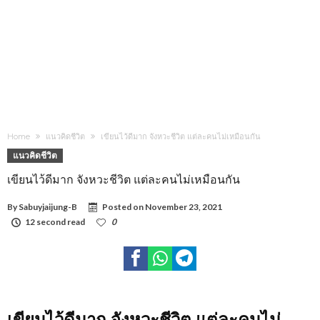
Home
แนวคิดชีวิต
เขียนไว้ดีมาก จังหวะชีวิต แต่ละคนไม่เหมือนกัน
แนวคิดชีวิต
เขียนไว้ดีมาก จังหวะชีวิต แต่ละคนไม่เหมือนกัน
By
Sabuyjaijung-B
Posted on
November 23, 2021
12 second read
0
1,809