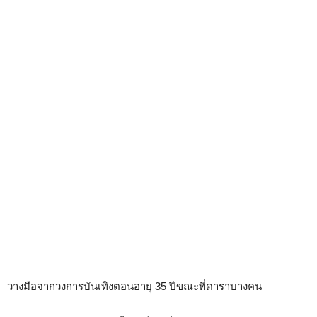
วางมือจากวงการบันเทิงตอนอายุ 35 ปีขณะที่ดาราบางคน