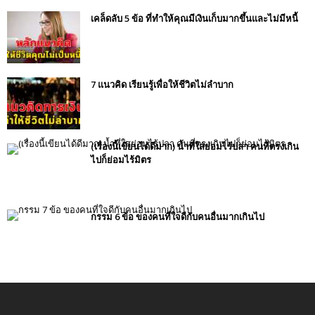
เคล็ดลับ 5 ข้อ ที่ทำให้คุณมีเงินเก็บมากขึ้นและไม่มีหนี้
7 แนวคิด เรียนรู้เพื่อให้ชีวิตไม่ลำบาก
(เรื่องนี้เขียนได้ดีมาก) น้ำที่ใสย่อมไร้ปลา คนที่ตรงเกิน
ไปก็ย่อมไร้มิตร
กรรม 6 ข้อ ของคนที่ใจดีกับคนอื่นมากเกินไป