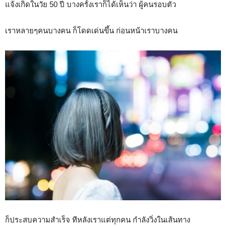
แจ้งเกิดในวัย 50 ปี บางครั้งเราก็ได้เห็นว่า ผู้คนรอบตัว
เราหลายๆคนบางคน ก็โดดเด่นขึ้น ก่อนหน้าเราบางคน
ก็ประสบความสำเร็จ ทีหลังเราแต่ทุกคน กำลังวิ่งในเส้นทาง