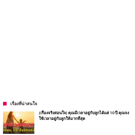
เรื่องที่น่าสนใจ
(เรื่องจริงสอนใจ) คุณมีเวลาอยู่กับลูกได้แค่ 10 ปี คุณจง
ใช้เวลาอยู่กับลูกให้มากที่สุด