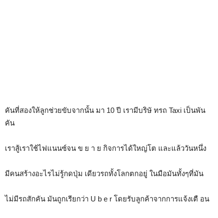
คันที่สองให้ลูกช่วยขับจากนั้น มา 10 ปี เรามีบริษั ทรถ Taxi เป็นพัน
คัน
เราสู้เราใช้ไฟแนนซ์จน ข ย า ย กิจการได้ใหญ่โต และแล้ววันหนึ่ง
มีคนสร้างอะไรไม่รู้กดปุ่ม เดียวรถทั้งโลกตกอยู่ ในมือมันทั้งๆที่มัน
ไม่มีรถสักคัน มันถูกเรียกว่า U b e r โดยรับลูกค้าจากการแจ้งเตื อน