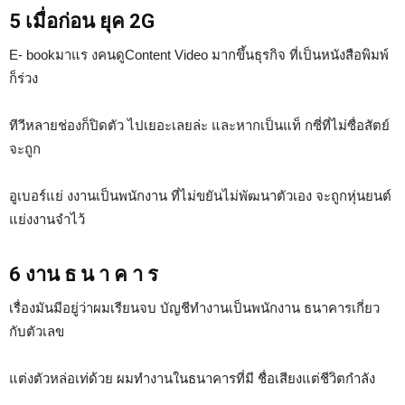
5 เมื่อก่อน ยุค 2G
E- bookมาแร งคนดูContent Video มากขึ้นธุรกิจ ที่เป็นหนังสือพิมพ์
ก็ร่วง
ทีวีหลายช่องก็ปิดตัว ไปเยอะเลยล่ะ และหากเป็นแท็ กซี่ที่ไม่ซื่อสัตย์
จะถูก
อูเบอร์แย่ งงานเป็นพนักงาน ที่ไม่ขยันไม่พัฒนาตัวเอง จะถูกหุ่นยนต์
แย่งงานจำไว้
6 งาน ธ น า ค า ร
เรื่องมันมีอยู่ว่าผมเรียนจบ บัญชีทำงานเป็นพนักงาน ธนาคารเกี่ยว
กับตัวเลข
แต่งตัวหล่อเท่ด้วย ผมทำงานในธนาคารที่มี ชื่อเสียงแต่ชีวิตกำลัง