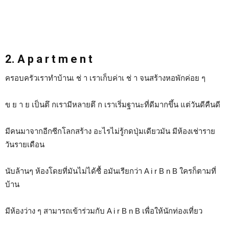
2. A p a r t m e n t
ครอบครัวเราทำบ้านเ ช่ า เราเก็บค่าเ ช่ า จนสร้างหอพักค่อย ๆ
ข ย า ย เป็นตึ กเรามีหลายตึ ก เราเริ่มฐานะที่ดีมากขึ้น แต่วันดีคืนดี
มีคนมาจากอีกซีกโลกสร้าง อะไรไม่รู้กดปุ่มเดียวมัน มีห้องเช่าราย
วันรายเดือน
นับล้านๆ ห้องโดยที่มันไม่ได้ซื้ อมันเรียกว่า A i r B n B ใครก็ตามที่
บ้าน
มีห้องว่าง ๆ สามารถเข้าร่วมกับ A i r B n B เพื่อให้นักท่องเที่ยว