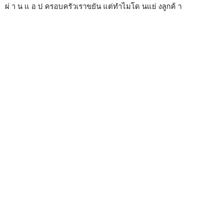
ผ่ า น แ อ ป ครอบครัวเราขยัน แต่ทำไมโด นแย่ งลูกค้ า