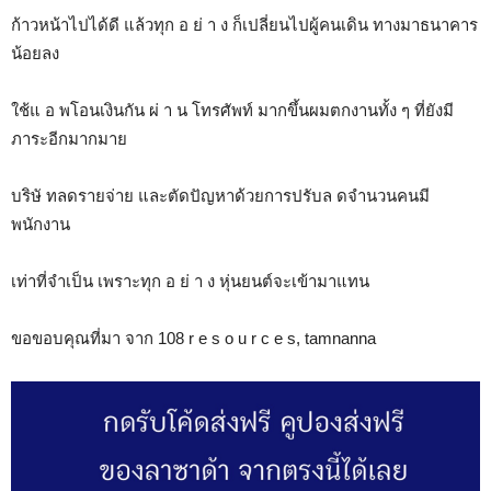
ก้าวหน้าไปได้ดี แล้วทุก อ ย่ า ง ก็เปลี่ยนไปผู้คนเดิน ทางมาธนาคาร
น้อยลง
ใช้แ อ พโอนเงินกัน ผ่ า น โทรศัพท์ มากขึ้นผมตกงานทั้ง ๆ ที่ยังมี
ภาระอีกมากมาย
บริษั ทลดรายจ่าย และตัดปัญหาด้วยการปรับล ดจำนวนคนมี
พนักงาน
เท่าที่จำเป็น เพราะทุก อ ย่ า ง หุ่นยนต์จะเข้ามาแทน
ขอขอบคุณที่มา จาก 108 r e s o u r c e s, tamnanna