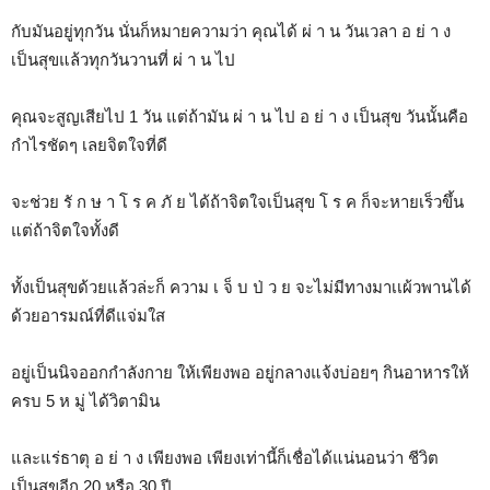
กับมันอยู่ทุกวัน นั่นก็หมายความว่า คุณได้ ผ่ า น วันเวลา อ ย่ า ง
เป็นสุขแล้วทุกวันวานที่ ผ่ า น ไป
คุณจะสูญเสียไป 1 วัน แต่ถ้ามัน ผ่ า น ไป อ ย่ า ง เป็นสุข วันนั้นคือ
กำไรชัดๆ เลยจิตใจที่ดี
จะช่วย รั ก ษ า โ ร ค ภั ย ได้ถ้าจิตใจเป็นสุข โ ร ค ก็จะหายเร็วขึ้น
แต่ถ้าจิตใจทั้งดี
ทั้งเป็นสุขด้วยแล้วล่ะก็ ความ เ จ็ บ ป่ ว ย จะไม่มีทางมาเเผ้วพานได้
ด้วยอารมณ์ที่ดีแจ่มใส
อยู่เป็นนิจออกกำลังกาย ให้เพียงพอ อยู่กลางแจ้งบ่อยๆ กินอาหารให้
ครบ 5 ห มู่ ได้วิตามิน
และแร่ธาตุ อ ย่ า ง เพียงพอ เพียงเท่านี้ก็เชื่อได้แน่นอนว่า ชีวิต
เป็นสุขอีก 20 หรือ 30 ปี