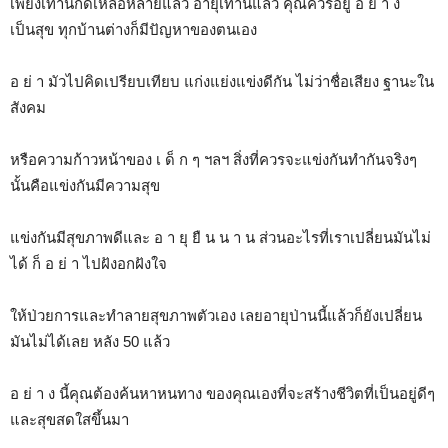
เพียงเท่านี้ก็ดีเหลือหลายแล้ว อายุเท่านี้แล้ว คุณควรอยู่ อ ย่ า ง
เป็นสุข ทุกบ้านต่างก็มีปัญหาของตนเอง
อ ย่ า มัวไปคิดเปรียบเทียบ แก่งแย่งแข่งดีกัน ไม่ว่าชื่อเสียง ฐานะใน
สังคม
หรือความก้าวหน้าของ เ ด็ ก ๆ ฯลฯ สิ่งที่ควรจะแข่งกันทำกันจริงๆ
นั้นคือแข่งกันมีความสุข
แข่งกันมีสุขภาพดีและ อ า ยุ ยื น น า น ส่วนอะไรที่เราเปลี่ยนมันไม่
ได้ ก็ อ ย่ า ไปฝังอกฝังใจ
ให้ป่วยการและทำลายสุขภาพตัวเอง เลยอายุป่านนี้แล้วก็ยังเปลี่ยน
มันไม่ได้เลย หลัง 50 แล้ว
อ ย่ า ง นี้คุณต้องค้นหาหนทาง ของคุณเองที่จะสร้างชีวิตที่เป็นอยู่ดีๆ
และสุขสดใสขึ้นมา