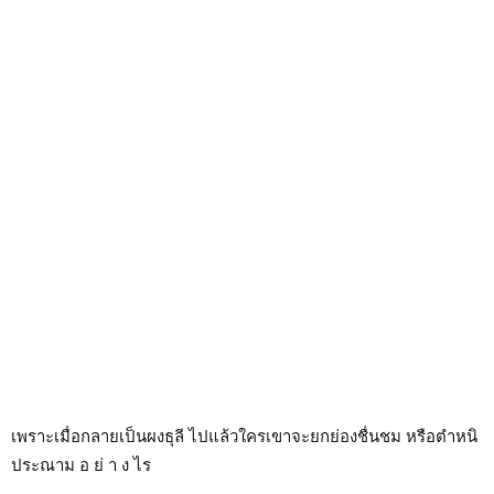
เพราะเมื่อกลายเป็นผงธุลี ไปแล้วใครเขาจะยกย่องชื่นชม หรือตำหนิ
ประณาม อ ย่ า ง ไร