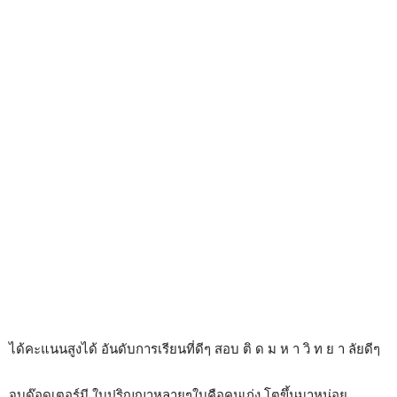
ได้คะแนนสูงได้ อันดับการเรียนที่ดีๆ สอบ ติ ด ม ห า วิ ท ย า ลัยดีๆ
จบด๊อดเตอร์มี ใบปริญญาหลายๆใบคือคนเก่ง โตขึ้นมาหน่อย