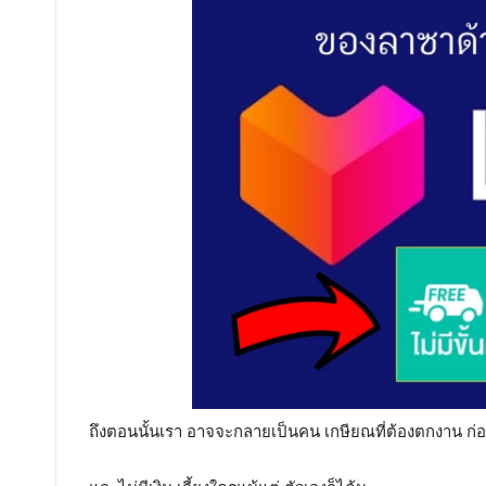
ถึงตอนนั้นเรา อาจจะกลายเป็นคน เกษียณที่ต้องตกงาน ก่