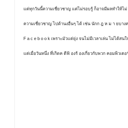
แต่ทุกวันนี้ความเชี่ยวชาญ แต่ไม่รอบรู้ ก็อาจมีผลทำให้
ความเชี่ยวชาญ ไปด้านงอื่นๆ ได้ เช่น นักก ฎ ห ม า ยบางค
F a c e b o o k เพราะมัวแต่ยุ่ง จนไม่มีเวลาเล่น ไม่ได้สนใจ
แต่เมื่อวันหนึ่ง ที่เกิดค ดีฟ้ องร้ องเกี่ยวกับพวก คอมพิวเตอ