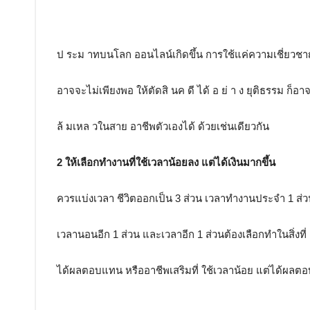
ป ระม าทบนโลก ออนไลน์เกิดขึ้น การใช้แค่ความเชี่ยวชา
อาจจะไม่เพียงพอ ให้ตัดสิ นค ดี ได้ อ ย่ า ง ยุติธรรม ก็อา
ล้ มเหล วในสาย อาชีพตัวเองได้ ด้วยเช่นเดียวกัน
2 ให้เลือกทำงานที่ใช้เวลาน้อยลง แต่ได้เงินมากขึ้น
ควรแบ่งเวลา ชีวิตออกเป็น 3 ส่วน เวลาทำงานประจำ 1 ส่ว
เวลานอนอีก 1 ส่วน และเวลาอีก 1 ส่วนต้องเลือกทำในสิ่งที่
ได้ผลตอบแทน หรืออาชีพเสริมที่ ใช้เวลาน้อย แต่ได้ผลตอบ