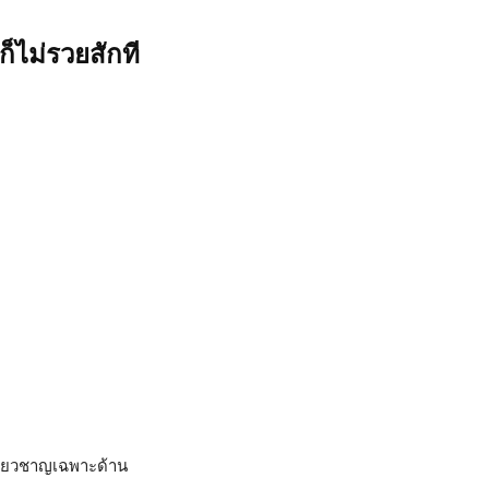
็ไม่รวยสักที
ชี่ยวชาญเฉพาะด้าน