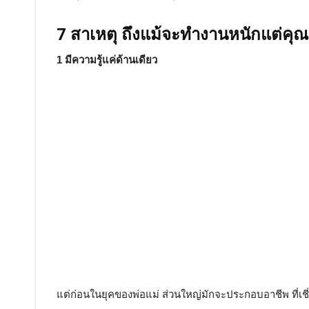
7 สาเหตุ ถึงแม้จะทำงานหนักแต่คุณก
1 มีความรู้แค่ด้านเดียว
แต่ก่อนในยุคของพ่อแม่ ส่วนใหญ่มักจะประกอบอาชีพ ที่เ