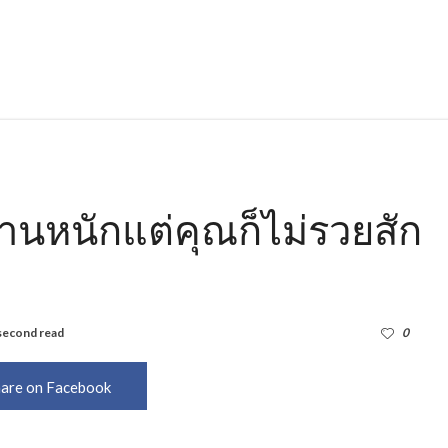
งานหนักแต่คุณก็ไม่รวยสัก
second read
996
0
are on Facebook